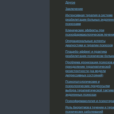
Другое
Заключение
Интенсивная терапия в системе
реабилитации больных эндоген
психозами
Клинические эффекты при
психофармакологическом лечен
Операциональные аспекты
диагностики и терапии психозов
Плацебо-эффект и практика
реабилитации психически больн
Проблема хронизации психозов 
преодоление терапевтической
резистентности (на модели
депрессивных состояний)
Психопатологические и
психологические предпосылки
выбора терапевтической тактики
эндогенных психозах
Психофармакология и психотер
Роль биоритмов в течении и тер
психических заболеваний