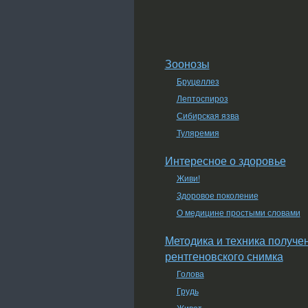
Зоонозы
Бруцеллез
Лептоспироз
Сибирская язва
Туляремия
Интересное о здоровье
Живи!
Здоровое поколение
О медицине простыми словами
Методика и техника получе
рентгеновского снимка
Голова
Грудь
Живот