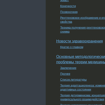
Конечности
Позвоночник
Рентгеновское изображение и ег
свойства
Техника получения рентгеновско
снимка
Новости здравоохранения
Кратко о главном
Основные методологически
проблемы теории медицин
Заключение
Прочее
Список литературы
Теория адаптациогенеза: измен
адаптивных состоянии
Теория детерминизма: концепци
универсального взаимодействия
Теория нормологии: концепция