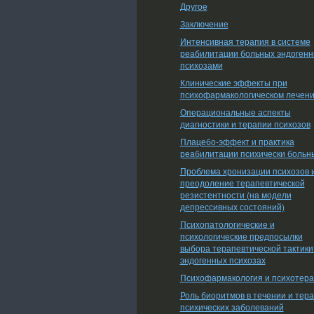
Другое
Заключение
Интенсивная терапия в системе
реабилитации больных эндоген
психозами
Клинические эффекты при
психофармакологическом лечен
Операциональные аспекты
диагностики и терапии психозов
Плацебо-эффект и практика
реабилитации психически больн
Проблема хронизации психозов 
преодоление терапевтической
резистентности (на модели
депрессивных состояний)
Психопатологические и
психологические предпосылки
выбора терапевтической тактики
эндогенных психозах
Психофармакология и психотер
Роль биоритмов в течении и тер
психических заболеваний