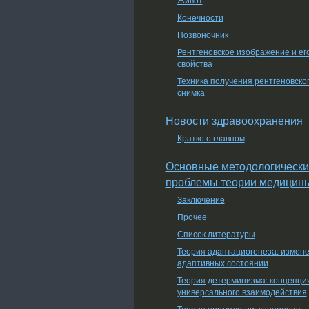
Конечности
Позвоночник
Рентгеновское изображение и ег
свойства
Техника получения рентгеновско
снимка
Новости здравоохранения
Кратко о главном
Основные методологически
проблемы теории медицин
Заключение
Прочее
Список литературы
Теория адаптациогенеза: измен
адаптивных состоянии
Теория детерминизма: концепци
универсального взаимодействия
Теория нормологии: концепция