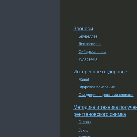
Зоонозы
Бруцеллез
Лептоспироз
Сибирская язва
Туляремия
Интересное о здоровье
Живи!
Здоровое поколение
О медицине простыми словами
Методика и техника получе
рентгеновского снимка
Голова
Грудь
Живот