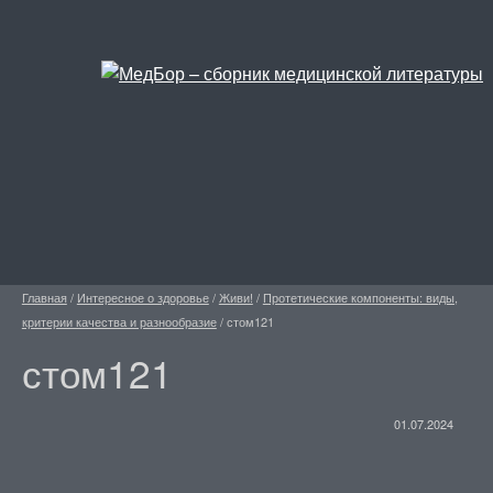
Главная
/
Интересное о здоровье
/
Живи!
/
Протетические компоненты: виды,
критерии качества и разнообразие
/
стом121
стом121
01.07.2024