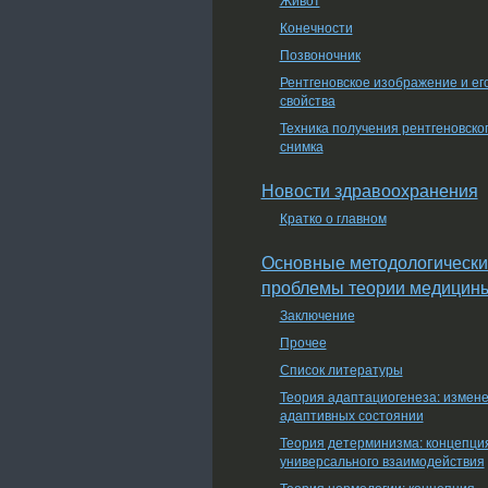
Конечности
Позвоночник
Рентгеновское изображение и ег
свойства
Техника получения рентгеновско
снимка
Новости здравоохранения
Кратко о главном
Основные методологически
проблемы теории медицин
Заключение
Прочее
Список литературы
Теория адаптациогенеза: измен
адаптивных состоянии
Теория детерминизма: концепци
универсального взаимодействия
Теория нормологии: концепция