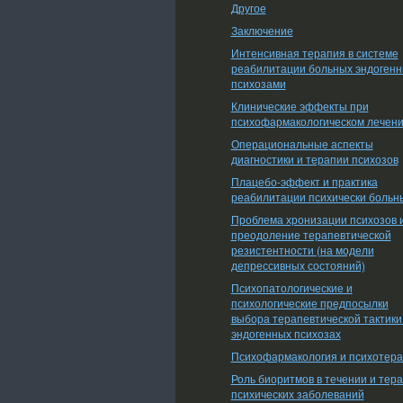
Другое
Заключение
Интенсивная терапия в системе
реабилитации больных эндоген
психозами
Клинические эффекты при
психофармакологическом лечен
Операциональные аспекты
диагностики и терапии психозов
Плацебо-эффект и практика
реабилитации психически больн
Проблема хронизации психозов 
преодоление терапевтической
резистентности (на модели
депрессивных состояний)
Психопатологические и
психологические предпосылки
выбора терапевтической тактики
эндогенных психозах
Психофармакология и психотер
Роль биоритмов в течении и тер
психических заболеваний