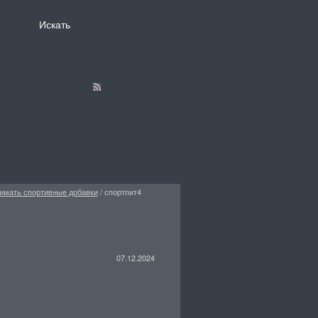
имать спортивные добавки
/
спортпит4
07.12.2024