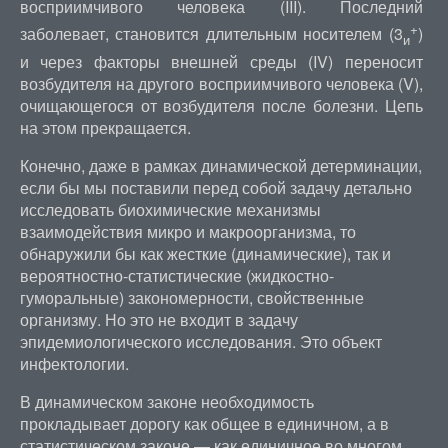
восприимчивого человека (III). Последний
+
заболевает, становится длительным носителем (3
)
и
и через факторы внешней среды (IV) переносит
возбудителя на другого восприимчивого человека (V),
очищающегося от возбудителя после болезни. Цепь
на этом прекращается.
Конечно, даже в рамках динамической детерминации,
если бы мы поставили перед собой задачу детально
исследовать биохимические механизмы
взаимодействия микро и макроорганизма, то
обнаружили бы как жесткие (динамические), так и
вероятностно-статистические (жидкостно-
гуморальные) закономерности, свойственные
организму. Но это не входит в задачу
эпидемиологического исследования. Это объект
инфектологии.
В динамическом законе необходимость
прокладывает дорогу как общее в единичном, а в
статистическом законе — как единичное во многом.