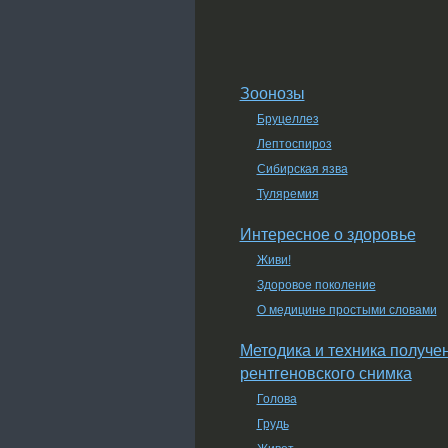
Зоонозы
Бруцеллез
Лептоспироз
Сибирская язва
Туляремия
Интересное о здоровье
Живи!
Здоровое поколение
О медицине простыми словами
Методика и техника получе
рентгеновского снимка
Голова
Грудь
Живот