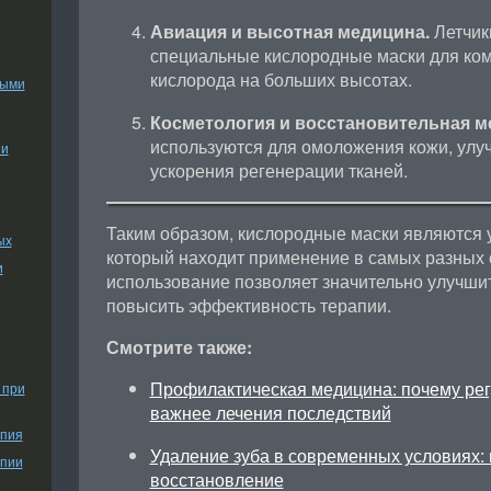
Авиация и высотная медицина.
Летчик
специальные кислородные маски для ком
кислорода на больших высотах.
ными
Косметология и восстановительная м
используются для омоложения кожи, улу
ии
ускорения регенерации тканей.
Таким образом, кислородные маски являются
ых
который находит применение в самых разных 
и
использование позволяет значительно улучшит
повысить эффективность терапии.
Смотрите также:
Профилактическая медицина: почему ре
 при
важнее лечения последствий
апия
Удаление зуба в современных условиях: 
апии
восстановление