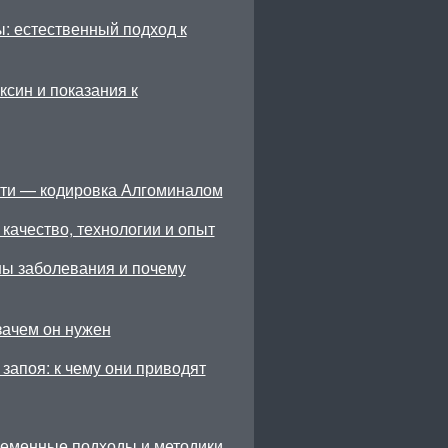
: естественный подход к
син и показания к
ти — кодировка Алгоминалом
качество, технологии и опыт
ны заболевания и почему
зачем он нужен
запоя: к чему они приводят
ременные подходы и методики