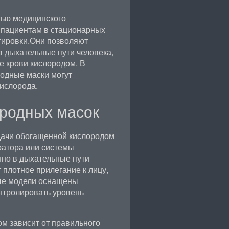
ью медицинского
 пациентам в стационарных
тировки.Они позволяют
в дыхательные пути человека,
 крови кислородом. В
родные маски могут
кислорода.
ородных масок
дачи обогащенной кислородом
тратора или системы
но в дыхательные пути
 плотное прилегание к лицу,
рые модели оснащены
нтролировать уровень
м зависит от правильного