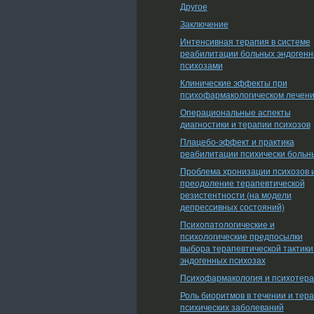
Другое
Заключение
Интенсивная терапия в системе
реабилитации больных эндоген
психозами
Клинические эффекты при
психофармакологическом лечен
Операциональные аспекты
диагностики и терапии психозов
Плацебо-эффект и практика
реабилитации психически больн
Проблема хронизации психозов 
преодоление терапевтической
резистентности (на модели
депрессивных состояний)
Психопатологические и
психологические предпосылки
выбора терапевтической тактики
эндогенных психозах
Психофармакология и психотер
Роль биоритмов в течении и тер
психических заболеваний