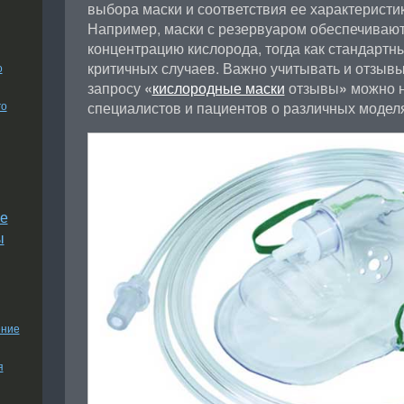
выбора маски и соответствия ее характеристи
Например, маски с резервуаром обеспечиваю
концентрацию кислорода, тогда как стандартн
критичных случаев. Важно учитывать и отзывы
о
запросу
«
кислородные маски
отзывы
»
можно н
го
специалистов и пациентов о различных моделя
е
ы
ение
я