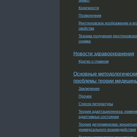
Конечности
Позвоночник
Рентгеновское изображение и ег
свойства
Техника получения рентгеновско
снимка
Новости здравоохранения
Кратко о главном
Основные методологически
проблемы теории медицин
Заключение
Прочее
Список литературы
Теория адаптациогенеза: измен
адаптивных состоянии
Теория детерминизма: концепци
универсального взаимодействия
Теория нормологии: концепция