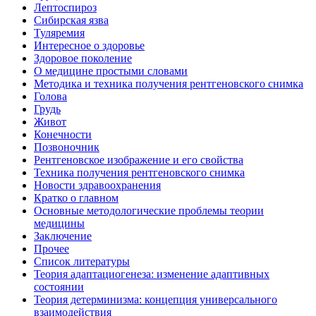
Лептоспироз
Сибирская язва
Туляремия
Интересное о здоровье
Здоровое поколение
О медицине простыми словами
Методика и техника получения рентгеновского снимка
Голова
Грудь
Живот
Конечности
Позвоночник
Рентгеновское изображение и его свойства
Техника получения рентгеновского снимка
Новости здравоохранения
Кратко о главном
Основные методологические проблемы теории
медицины
Заключение
Прочее
Список литературы
Теория адаптациогенеза: изменение адаптивных
состоянии
Теория детерминизма: концепция универсального
взаимодействия