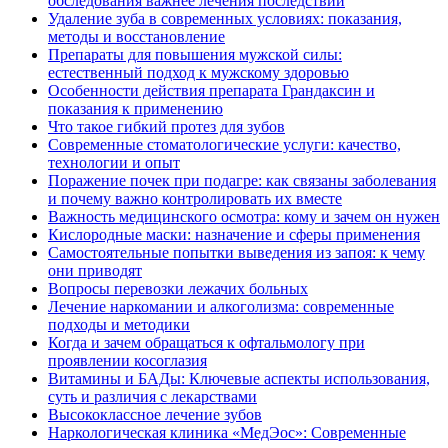
обследования важнее лечения последствий
Удаление зуба в современных условиях: показания,
методы и восстановление
Препараты для повышения мужской силы:
естественный подход к мужскому здоровью
Особенности действия препарата Грандаксин и
показания к применению
Что такое гибкий протез для зубов
Современные стоматологические услуги: качество,
технологии и опыт
Поражение почек при подагре: как связаны заболевания
и почему важно контролировать их вместе
Важность медицинского осмотра: кому и зачем он нужен
Кислородные маски: назначение и сферы применения
Самостоятельные попытки выведения из запоя: к чему
они приводят
Вопросы перевозки лежачих больных
Лечение наркомании и алкоголизма: современные
подходы и методики
Когда и зачем обращаться к офтальмологу при
проявлении косоглазия
Витамины и БАДы: Ключевые аспекты использования,
суть и различия с лекарствами
Высококлассное лечение зубов
Наркологическая клиника «МедЭос»: Современные