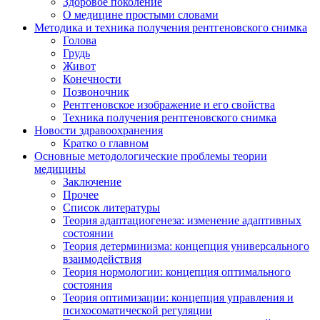
Здоровое поколение
О медицине простыми словами
Методика и техника получения рентгеновского снимка
Голова
Грудь
Живот
Конечности
Позвоночник
Рентгеновское изображение и его свойства
Техника получения рентгеновского снимка
Новости здравоохранения
Кратко о главном
Основные методологические проблемы теории
медицины
Заключение
Прочее
Список литературы
Теория адаптациогенеза: изменение адаптивных
состоянии
Теория детерминизма: концепция универсального
взаимодействия
Теория нормологии: концепция оптимального
состояния
Теория оптимизации: концепция управления и
психосоматической регуляции