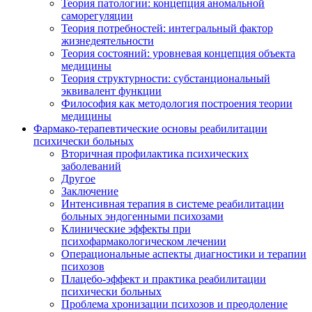
Теория патологии: концепция аномальной
саморегуляции
Теория потребностей: интегральный фактор
жизнедеятельности
Теория состояний: уровневая концепция объекта
медицины
Теория структурности: субстанциональный
эквивалент функции
Философия как методология построения теории
медицины
Фармако-терапевтические основы реабилитации
психически больных
Вторичная профилактика психических
заболеваний
Другое
Заключение
Интенсивная терапия в системе реабилитации
больных эндогенными психозами
Клинические эффекты при
психофармакологическом лечении
Операциональные аспекты диагностики и терапии
психозов
Плацебо-эффект и практика реабилитации
психически больных
Проблема хронизации психозов и преодоление