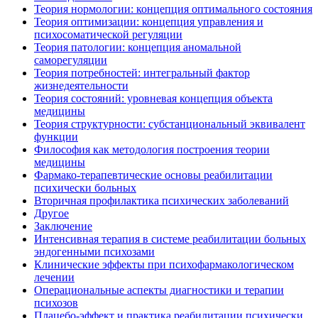
Теория нормологии: концепция оптимального состояния
Теория оптимизации: концепция управления и
психосоматической регуляции
Теория патологии: концепция аномальной
саморегуляции
Теория потребностей: интегральный фактор
жизнедеятельности
Теория состояний: уровневая концепция объекта
медицины
Теория структурности: субстанциональный эквивалент
функции
Философия как методология построения теории
медицины
Фармако-терапевтические основы реабилитации
психически больных
Вторичная профилактика психических заболеваний
Другое
Заключение
Интенсивная терапия в системе реабилитации больных
эндогенными психозами
Клинические эффекты при психофармакологическом
лечении
Операциональные аспекты диагностики и терапии
психозов
Плацебо-эффект и практика реабилитации психически