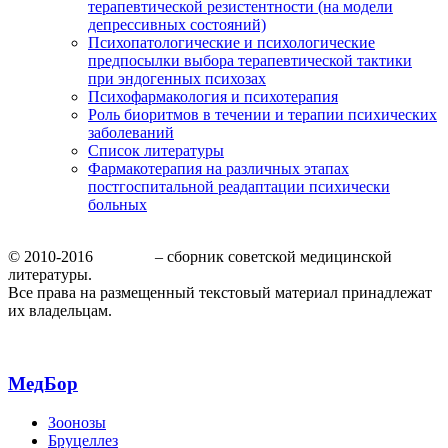
терапевтической резистентности (на модели
депрессивных состояний)
Психопатологические и психологические
предпосылки выбора терапевтической тактики
при эндогенных психозах
Психофармакология и психотерапия
Роль биоритмов в течении и терапии психических
заболеваний
Список литературы
Фармакотерапия на различных этапах
постгоспитальной реадаптации психически
больных
© 2010-2016
МедБор
– сборник советской медицинской
литературы.
Все права на размещенный текстовый материал принадлежат
их владельцам.
МедБор
Зоонозы
Бруцеллез