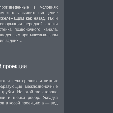
произведенные в условиях
зможность выявить смещение
жележащим как назад, так и
деформации передней стенки
тенка позвоночного канала,
изведенным при максимальном
ния задних…
й проекции
ются тела средних и нижних
 образующие межпозвоночные
 трубки. На этой же стороне
вки и шейки ребер. Укладка
ов в косой проекции: а — вид