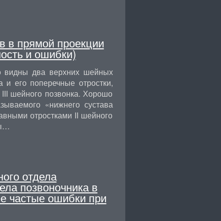
в в прямой проекции
ость и ошибки)
о видны два верхних шейных
а и его поперечные отростки,
о III шейного позвонка. Хорошо
азываемого «нижнего сустава
авными отростками II шейного
вы…
ного отдела
ела позвоночника в
ее частые ошибки при