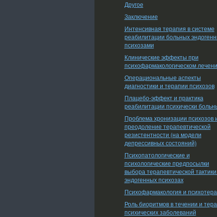
Другое
Заключение
Интенсивная терапия в системе
реабилитации больных эндоген
психозами
Клинические эффекты при
психофармакологическом лечен
Операциональные аспекты
диагностики и терапии психозов
Плацебо-эффект и практика
реабилитации психически больн
Проблема хронизации психозов 
преодоление терапевтической
резистентности (на модели
депрессивных состояний)
Психопатологические и
психологические предпосылки
выбора терапевтической тактики
эндогенных психозах
Психофармакология и психотер
Роль биоритмов в течении и тер
психических заболеваний