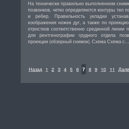
На технически правильно выполненном снимк
позвонков, четко определяются контуры тел по
и ребер. Правильность укладки устана
изображения ножек дуг, а также по проекци
отростков соответственно срединной линии п
для рентгенографии грудного отдела поз
проекции (обзорный снимок). Схема Схема с
Назад
1
2
3
4
5
6
7
8
9
10
11
Дал