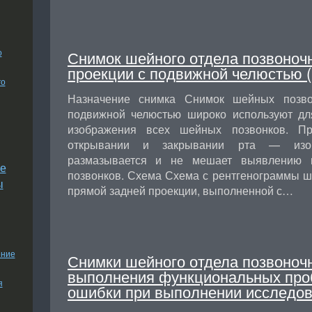
о
Снимок шейного отдела позвоноч
проекции с подвижной челюстью (
го
Назначение снимка Снимок шейных позв
подвижной челюстью широко используют дл
изображения всех шейных позвонков. 
открывании и закрывании рта — изо
размазывается и не мешает выявлению 
е
позвонков. Схема Схема с рентгенограммы ш
ы
прямой задней проекции, выполненной с…
ение
Снимки шейного отдела позвоночн
выполнения функциональных проб
я
ошибки при выполнении исследов