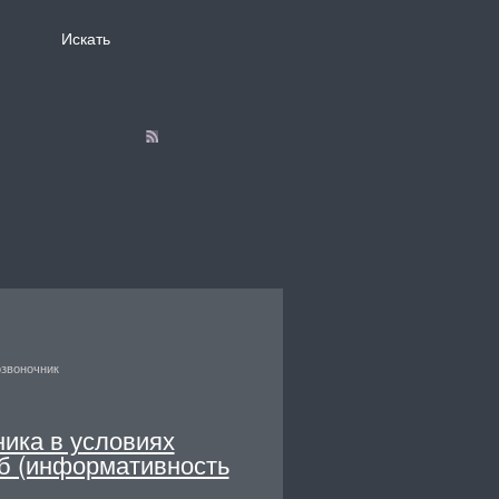
звоночник
ика в условиях
б (информативность