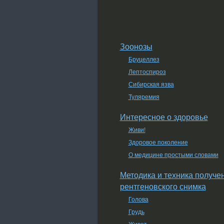
Зоонозы
Бруцеллез
Лептоспироз
Сибирская язва
Туляремия
Интересное о здоровье
Живи!
Здоровое поколение
О медицине простыми словами
Методика и техника получе
рентгеновского снимка
Голова
Грудь
Живот