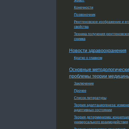
Конечности
Позвоночник
Рентгеновское изображение и ег
свойства
Техника получения рентгеновско
снимка
Новости здравоохранения
Кратко о главном
Основные методологически
проблемы теории медицин
Заключение
Прочее
Список литературы
Теория адаптациогенеза: измен
адаптивных состоянии
Теория детерминизма: концепци
универсального взаимодействия
Теория нормологии: концепция