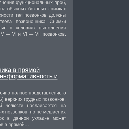
лнения функциональных проб,
и на обычных боковых снимках
хности тел позвонков должны
тдела позвоночника Снимки
нные в условиях выполнения
V — VI и VI — VII позвонков.
ника в прямой
(информативность и
очно полное представление о
5) верхних грудных позвонков.
й челюсти наслаивается на
х позвонков, но не мешает их
мок в данной укладке может
ков в прямой…