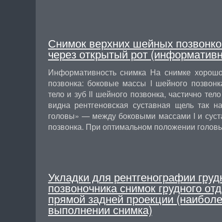
Снимок верхних шейных позвонко
через открытый рот (информативн
Информативность снимка На снимке хорош
позвонка: боковые массы I шейного позвонк
тело и зуб II шейного позвонка, частично тел
видна рентгеновская суставная щель так н
головы» — между боковыми массами I и суст
позвонка. При оптимальном положении голо
Укладки для рентгенографии груд
позвоночника снимок грудного отд
прямой задней проекции (наибол
выполнении снимка)