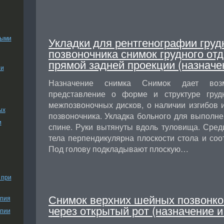
ными
Укладки для рентгенографии груд
позвоночника снимок грудного отд
прямой задней проекции (назначе
ии
Назначение снимка Снимок дает воз
представление о форме и структуре груд
межпозвоночных дисков, о наличии изгибов 
ых
позвоночника. Укладка больного для выполн
и
спине. Руки вытянуты вдоль туловища. Сред
тела перпендикулярна плоскости стола и соот
Под голову подкладывают плоскую…
 при
Снимок верхних шейных позвонко
апия
через открытый рот (назначение и
апии