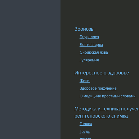
Зоонозы
Бруцеллез
Лептоспироз
Сибирская язва
Туляремия
Интересное о здоровье
Живи!
Здоровое поколение
О медицине простыми словами
Методика и техника получе
рентгеновского снимка
Голова
Грудь
Живот