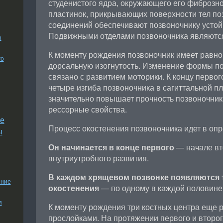
студенистого ядра, окружающего его фиброзно
пластинок, прикрывающих поверхности тел по
соединений обеспечивают позвоночнику устой
Подвижными отделами позвоночника являютс
о
К моменту рождения позвоночник имеет равн
го
дорсальную изогнутость. Изменение формы п
связано с развитием моторики. К концу первог
четыре изгиба позвоночника в сагиттальной пл
значительно повышает прочность позвоночника
рессорные свойства.
е
Процесс окостенения позвоночника идет в оп
ы
Он начинается в конце первого
— начале вт
внутриутробного развития.
В каждом хрящевом позвонке появляются 
ение
окостенения
— по одному в каждой половине д
я
К моменту рождения три костных центра еще
прослойками. На протяжении первого и второг