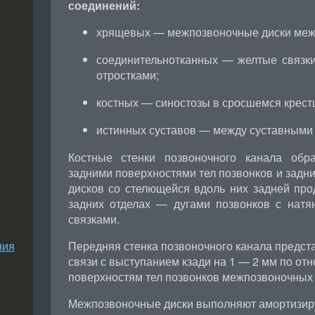
соединений:
хрящевых — межпозвоночные диски межд
соединительнотканных — желтые связки
отростками;
костных — синостозы в сросшемся крестц
истинных суставов — между суставными 
Костные стенки позвоночного канала обр
задними поверхностями тел позвонков и зад
дисков со стелющейся вдоль них задней про
задних отделах — дугами позвонков с нат
связками.
ния
Передняя стенка позвоночного канала предста
связи с выступанием кзади на 1 — 2 мм по от
поверхностям тел позвонков межпозвоночных 
Межпозвоночные диски выполняют амортизир