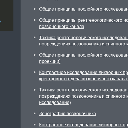
Общие принципы послойного исследован
Общие принципы рентгенологического и
х
позвоночного канала
Тактика рентгенологического исследован
повреждениях позвоночника и спинного 
Общие принципы послойного исследован
проекции)
Контрастное исследование ликворных пр
крестцового отдела позвоночного канала 
Тактика рентгенологического исследован
повреждениях позвоночника и спинного м
исследование)
Зонография позвоночника
Контрастное исследование ликворных пр