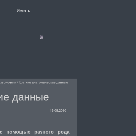
звоночник
/
Краткие анатомические данные
ие данные
19.08.2010
 с помощью разного рода