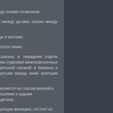
у телами позвонков;
 между дугами, связки между
е и копчике;
отростками.
азованы в переднем отделе
ними отделами межпозвоночных
дольной связкой; в боковых и
янутыми между ними желтыми
вляется не совсем ровной в
ношению к задним
дисков.
ующую функцию, состоят из