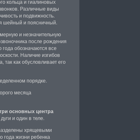
го кольца и гиалиновых
звонков. Различные виды
чивость и подвижность.
я шейный и поясничный.
омерную и незначительную
озвоночника после рождения
о года обозначаются все
оскости. Наличие изгибов
, так как обусловливает его
ределенном порядке.
орого месяца
три основных центра
уги и один в теле.
 разделены хрящевыми
о года жизни ребенка