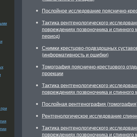
Послойное исследование пояснично-крес
Тактика рентгенологического исследован
ными
повреждениях позвоночника и спинного 
период)
ии
Снимки крестцово-подвздошных суставов
(информативность и ошибки)
Томография пояснично-крестцового отде
ых
проекции
и
Тактика рентгенологического исследован
повреждениях позвоночника и спинного 
Послойная рентгенография (томография
 при
Рентгенологическое исследование спинн
апия
Тактика рентгенологического исследован
апии
повреждениях позвоночника и спинного м