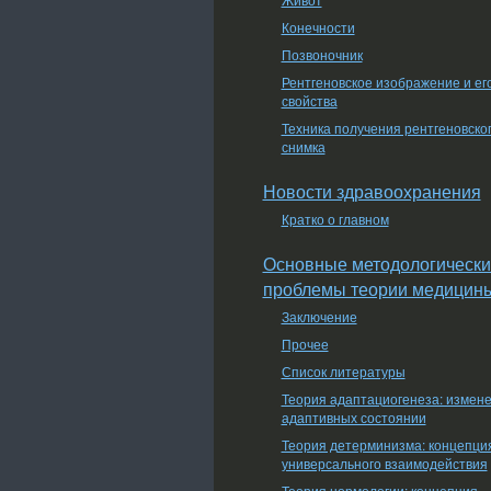
Конечности
Позвоночник
Рентгеновское изображение и ег
свойства
Техника получения рентгеновско
снимка
Новости здравоохранения
Кратко о главном
Основные методологически
проблемы теории медицин
Заключение
Прочее
Список литературы
Теория адаптациогенеза: измен
адаптивных состоянии
Теория детерминизма: концепци
универсального взаимодействия
Теория нормологии: концепция