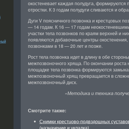
окостеневает каждая полудуга, формируются 
отростки. К 3 годам полудуги сливаются и обр
й
Дуги V поясничного позвонка и крестцовых поз
— 14 годам. К 16 — 17 годам неокостеневшим
участки тела позвонков по краям верхней и ни
появляются добавочные центры окостенения, 
ьный
позвонками в 18 — 20 лет и позже.
Рост тела позвонка идет в длину в обе сторон
межпозвоночного хряща. По окончании роста 
площадке тела позвонка формируются замыка
межпозвоночный хрящ превращается в сложн
межпозвоночный диск.
«Методика и техника получе
Смотрите также:
Снимки крестцово-подвздошных суставов
(назначение и укладка)