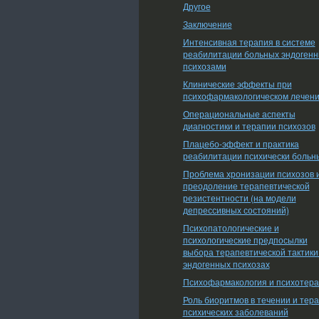
Другое
Заключение
Интенсивная терапия в системе
реабилитации больных эндоген
психозами
Клинические эффекты при
психофармакологическом лечен
Операциональные аспекты
диагностики и терапии психозов
Плацебо-эффект и практика
реабилитации психически больн
Проблема хронизации психозов 
преодоление терапевтической
резистентности (на модели
депрессивных состояний)
Психопатологические и
психологические предпосылки
выбора терапевтической тактики
эндогенных психозах
Психофармакология и психотер
Роль биоритмов в течении и тер
психических заболеваний