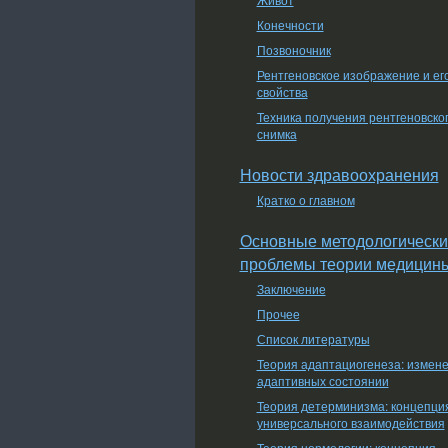
Конечности
Позвоночник
Рентгеновское изображение и ег
свойства
Техника получения рентгеновско
снимка
Новости здравоохранения
Кратко о главном
Основные методологически
проблемы теории медицин
Заключение
Прочее
Список литературы
Теория адаптациогенеза: измен
адаптивных состоянии
Теория детерминизма: концепци
универсального взаимодействия
Теория нормологии: концепция