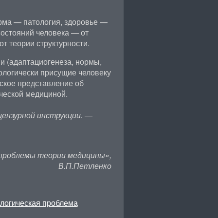
рма — патология, здоровье —
состояний человека — от
т теории структурности.
 (адаптациогенеза, нормы,
тологически присущие человеку
еское представление об
ческой медициной.
 цензурной инструкции. —
проблемы теории медицины»,
В.П.Петленко
логическая проблема