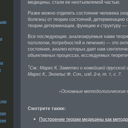
медицины, стали ее неотъемлемой частью.
Разве можно отделить состояние человека (но
болезнь) от теории состояний, детерминацию 
ными
теории детерминации, функцию и структуру — о
Все последующие, анализируемые нами теории
ии
патологии, потребностей и лечения) — это он
состояния, анализ которых дает нам синтетич
объективных процессах, исследуемых теорети
ых
1
См.: Маркс К. Заметки о новейшей прусской
и
Маркс К., Энгельс Ф. Соч., изд. 2-е, т. 1, с. 7.
«Основные методологические 
 при
Смотрите также:
апия
Построение теории медицины как методо
апии