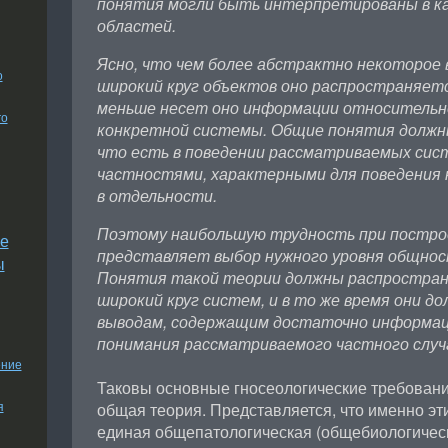
понятия могли быть интерпретированы в каж
областей.
Ясно, что чем более абстрактно некоторое 
о
широкий круг объектов оно распространяетс
меньше несет оно информации относительн
го
конкретной системы. Общие понятия должн
что есть в поведении рассматриваемых сис
частностями, характерными для поведения
в отдельности.
Поэтому наибольшую трудность при постро
е
представляет выбор нужного уровня общнос
ы
Понятия такой теории должны распростран
широкий круг систем, и в то же время они д
выводам, содержащим достаточно информац
понимания рассматриваемого частного случ
ение
Таковы основные гносеологические требовани
я
общая теория. Представляется, что именно эт
единая общепатологическая (общебиологичес