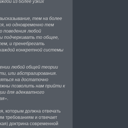
дой из более узких
высказывание, тем на более
я, но одновременно тем
о поведения любой
ы подчеркивать то общее,
тем, и пренебрегать
 каждой конкретной системы
ении любой общей теории
ти, или абстрагирования.
яться на достаточно
олжны позволить нам прийти к
ии для адекватного
ая».
я, которым должна отвечать
им требованиям и отвечает
кая) доктрина современной