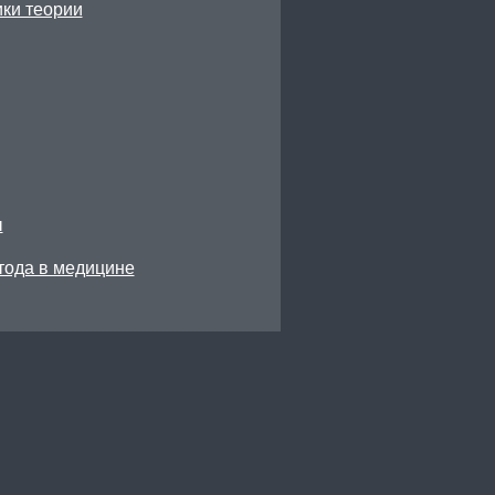
ки теории
ы
тода в медицине