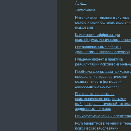
Другое
Заключение
Интенсивная терапия в системе
реабилитации больных эндоген
психозами
Клинические эффекты при
психофармакологическом лечен
Операциональные аспекты
диагностики и терапии психозов
Плацебо-эффект и практика
реабилитации психически больн
Проблема хронизации психозов 
преодоление терапевтической
резистентности (на модели
депрессивных состояний)
Психопатологические и
психологические предпосылки
выбора терапевтической тактики
эндогенных психозах
Психофармакология и психотер
Роль биоритмов в течении и тер
психических заболеваний