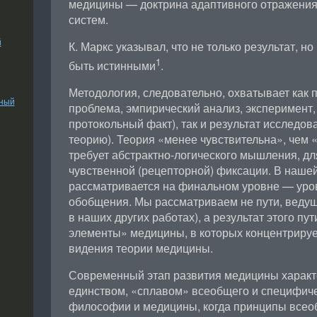
медицины — доктрина адаптивного отражения
систем.
й
К. Маркс указывал, что не только результат, н
1
быть истинными
.
Методология, следовательно, охватывает как 
ьный
проблема, эмпирический анализ, эксперимент
протокольный факт), так и результат исследова
теорию). Теория «менее чувствительна», чем 
требует абстрактно-логического мышления, дл
чувственной (рецепторной) фиксации. В наше
рассматривается на финальном уровне — уров
обобщения. Мы рассматриваем не пути, ведущи
в наших других работах), а результат этого пу
элементы» медицины, в которых концентрируе
видения теории медицины.
Современный этап развития медицины характ
единством, «сплавом» всеобщего и специфиче
философии и медицины, когда принципы всео