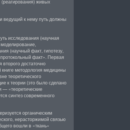
 (реагирования) живых
о и ведущий к нему путь должны
путь исследования (научная
, моделирование,
ния (научный факт, гипотезу,
«протокольный факт». Первая
я второго достаточно
й книге методология медицины
не теоретического
е к теории (это было сделано
ти — «теоретические
тся синтез современного
еризуется органическим
ского, нерасторжимой связью
бщего вошли в «ткань»