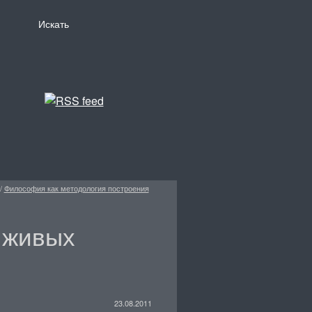
/
Философия как методология построения
 живых
23.08.2011