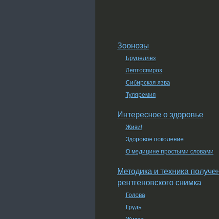
Зоонозы
Бруцеллез
Лептоспироз
Сибирская язва
Туляремия
Интересное о здоровье
Живи!
Здоровое поколение
О медицине простыми словами
Методика и техника получе
рентгеновского снимка
Голова
Грудь
Живот