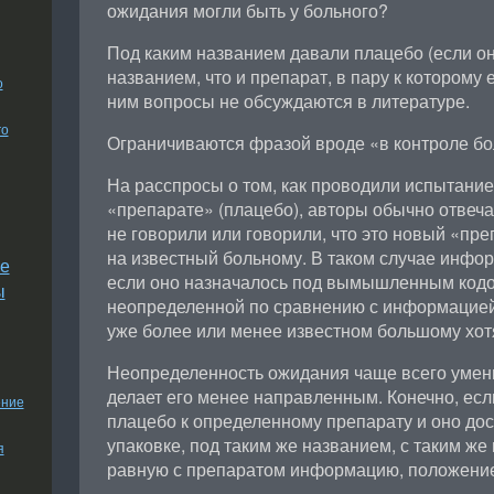
ожидания могли быть у больного?
Под каким названием давали плацебо (если он
названием, что и препарат, в пару к которому е
о
ним вопросы не обсуждаются в литературе.
го
Ограничиваются фразой вроде «в контроле бо
На расспросы о том, как проводили испытание
«препарате» (плацебо), авторы обычно отвечал
не говорили или говорили, что это новый «пр
на известный больному. В таком случае инфор
е
если оно назначалось под вымышленным код
ы
неопределенной по сравнению с информацией
уже более или менее известном большому хот
Неопределенность ожидания чаще всего уме
делает его менее направленным. Конечно, ес
ение
плацебо к определенному препарату и оно дос
упаковке, под таким же названием, с таким 
я
равную с препаратом информацию, положение