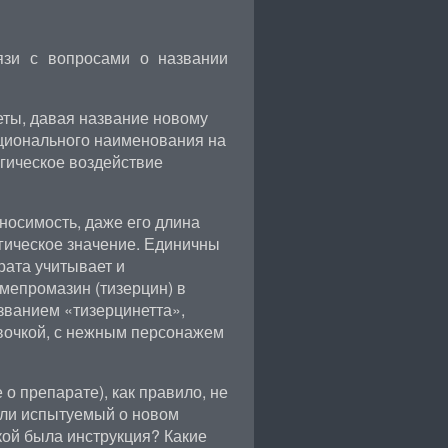
зи с вопросами о названии
еты, давая название новому
ционального наименования на
гическое воздействие
носимость, даже его длина
гическое значение. Единичны
рата учитывает и
мепромазин (тизерцин) в
азванием «тизерцинетта»,
вочкой, с нежным персонажем
о препарате), как правило, не
или испытуемый о новом
ой была инструкция? Какие