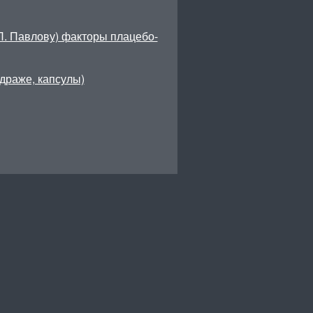
П. Павлову) факторы плацебо-
драже, капсулы)