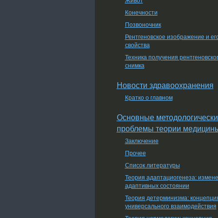
Конечности
Позвоночник
Рентгеновское изображение и ег
свойства
Техника получения рентгеновско
снимка
Новости здравоохранения
Кратко о главном
Основные методологически
проблемы теории медицин
Заключение
Прочее
Список литературы
Теория адаптациогенеза: измен
адаптивных состоянии
Теория детерминизма: концепци
универсального взаимодействия
Теория нормологии: концепция