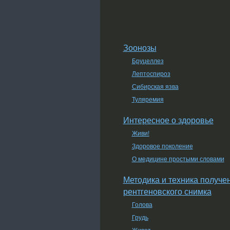
Зоонозы
Бруцеллез
Лептоспироз
Сибирская язва
Туляремия
Интересное о здоровье
Живи!
Здоровое поколение
О медицине простыми словами
Методика и техника получе
рентгеновского снимка
Голова
Грудь
Живот