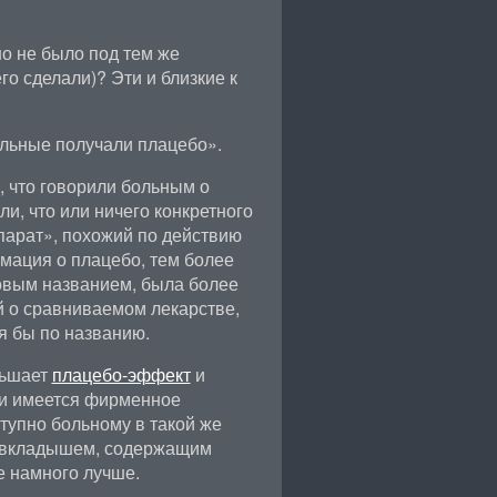
о не было под тем же
го сделали)? Эти и близкие к
льные получали плацебо».
, что говорили больным о
и, что или ничего конкретного
епарат», похожий по действию
мация о плацебо, тем более
овым названием, была более
 о сравниваемом лекарстве,
я бы по названию.
ньшает
плацебо-эффект
и
ли имеется фирменное
тупно больному в такой же
же вкладышем, содержащим
 намного лучше.