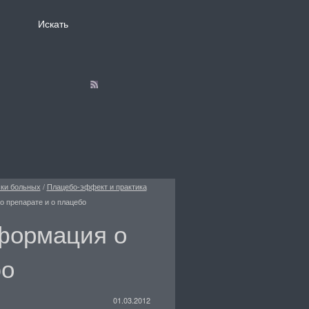
ски больных
/
Плацебо-эффект и практика
 препарате и о плацебо
формация о
бо
01.03.2012