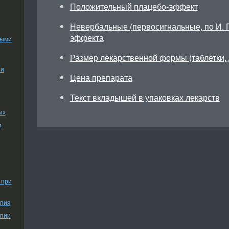
Положительный плацебо-эффект
Невербальные (первосигнальные, по И. 
эффекта
ными
Размер лекарственной формы (таблетки, 
ии
Цена препарата
Текст вкладышей в упаковках лекарств
ых
и
 при
апия
апии