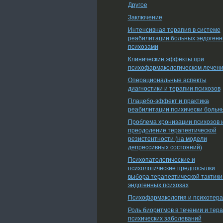
Другое
Заключение
Интенсивная терапия в системе
реабилитации больных эндоген
психозами
Клинические эффекты при
психофармакологическом лечен
Операциональные аспекты
диагностики и терапии психозов
Плацебо-эффект и практика
реабилитации психически больн
Проблема хронизации психозов 
преодоление терапевтической
резистентности (на модели
депрессивных состояний)
Психопатологические и
психологические предпосылки
выбора терапевтической тактики
эндогенных психозах
Психофармакология и психотер
Роль биоритмов в течении и тер
психических заболеваний