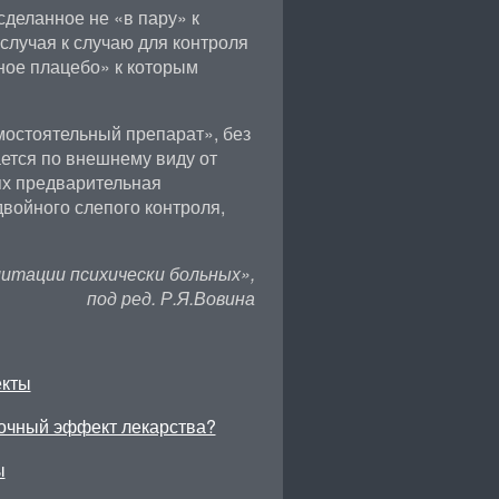
сделанное не «в пару» к
случая к случаю для контроля
ное плацебо» к которым
амостоятельный препарат», без
ется по внешнему виду от
ях предварительная
войного слепого контроля,
итации психически больных»,
под ред. Р.Я.Вовина
екты
очный эффект лекарства?
ы