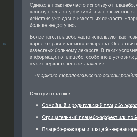
Однако в практике часто используют плацебо, 
новому препарату фирмой, а используемое от 
действия уже давно известных лекарств, «пар
й
больше недоступно.
Более того, плацебо часто используют как «с
парного сравниваемого лекарства. Оно отлича
ьный
известных больному лекарств. В таких услови
информация о плацебо, особенно в условиях д
имеет первостепенное значение.
«Фармако-терапевтические основы реабил
Смотрите также:
Семейный и родительский плацебо-эфф
Отрицательный плацебо-эффект или поб
Плацебо-реакторы и плацебо-нереактор