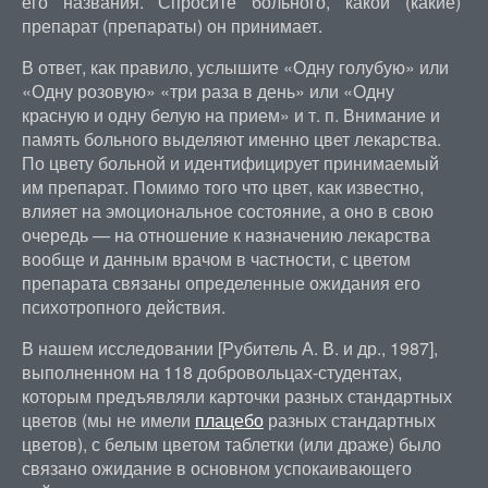
его названия. Спросите больного, какой (какие)
препарат (препараты) он принимает.
В ответ, как правило, услышите «Одну голубую» или
«Одну розовую» «три раза в день» или «Одну
красную и одну белую на прием» и т. п. Внимание и
память больного выделяют именно цвет лекарства.
По цвету больной и идентифицирует принимаемый
им препарат. Помимо того что цвет, как известно,
влияет на эмоциональное состояние, а оно в свою
очередь — на отношение к назначению лекарства
вообще и данным врачом в частности, с цветом
препарата связаны определенные ожидания его
психотропного действия.
В нашем исследовании [Рубитель А. В. и др., 1987],
выполненном на 118 добровольцах-студентах,
которым предъявляли карточки разных стандартных
цветов (мы не имели
плацебо
разных стандартных
цветов), с белым цветом таблетки (или драже) было
связано ожидание в основном успокаивающего