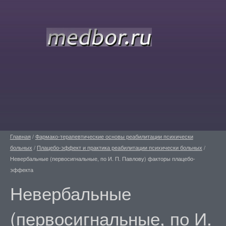
Главная
/
Фармако-терапевтические основы реабилитации психически
больных
/
Плацебо-эффект и практика реабилитации психически больных
/
Невербальные (первосигнальные, по И. П. Павлову) факторы плацебо-
эффекта
Невербальные
(первосигнальные, по И.