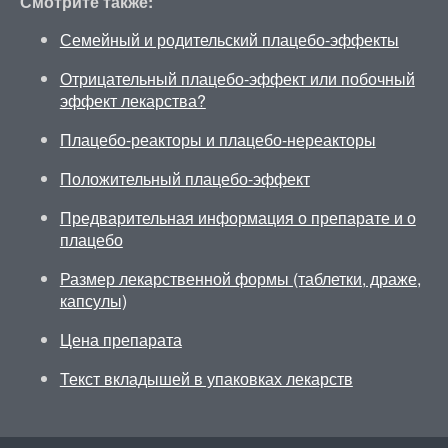
Смотрите также:
Семейный и родительский плацебо-эффекты
Отрицательный плацебо-эффект или побочный
эффект лекарства?
Плацебо-реакторы и плацебо-нереакторы
Положительный плацебо-эффект
Предварительная информация о препарате и о
плацебо
Размер лекарственной формы (таблетки, драже,
капсулы)
Цена препарата
Текст вкладышей в упаковках лекарств