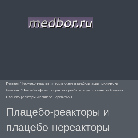
Главная
/
Фармако-терапевтические основы реабилитации психически
больных
/
Плацебо-эффект и практика реабилитации психически больных
/
Плацебо-реакторы и плацебо-нереакторы
Плацебо-реакторы и
плацебо-нереакторы