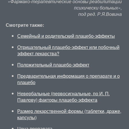
«Фармако-терапевтические основы реабилитации
психически больных»,
под ред. Р.Я.Вовина
Смотрите также:
Семейный и родительский плацебо-эффекты
Отрицательный плацебо-эффект или побочный
эффект лекарства?
Положительный плацебо-эффект
Предварительная информация о препарате и о
плацебо
Невербальные (первосигнальные, по И. П.
Павлову) факторы плацебо-эффекта
Размер лекарственной формы (таблетки, драже,
капсулы)
Цена препарата