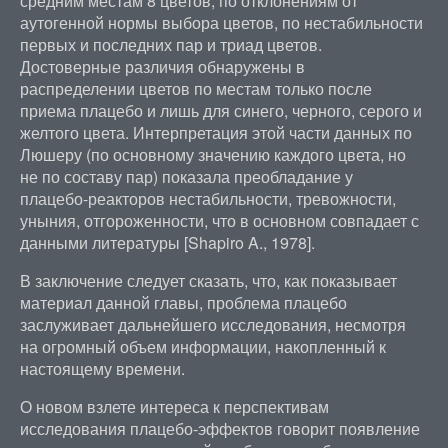
средним местам 8 цветов, по отклонениям от
аутогенной нормы выбора цветов, по нестабильности
первых и последних пар и триад цветов.
Достоверные различия обнаружены в
распределении цветов по местам только после
приема плацебо и лишь для синего, черного, серого и
желтого цвета. Интерпретация этой части данных по
Люшеру (по основному значению каждого цвета, но
не по составу пар) показала преобладание у
плацебо-реакторов нестабильности, тревожности,
уныния, отгороженности, что в основном совпадает с
данными литературы [Shapiro A., 1978].
В заключение следует сказать, что, как показывает
материал данной главы, проблема плацебо
заслуживает дальнейшего исследования, несмотря
на огромный объем информации, накопленный к
настоящему времени.
О новом взлете интереса к перспективам
исследования плацебо-эффектов говорит появление