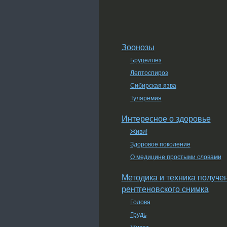
Зоонозы
Бруцеллез
Лептоспироз
Сибирская язва
Туляремия
Интересное о здоровье
Живи!
Здоровое поколение
О медицине простыми словами
Методика и техника получе
рентгеновского снимка
Голова
Грудь
Живот