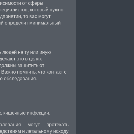
висимости от сферы
пециалистов, который нужно
дприятии, то вас могут
рый определит минимальный
 людей на ту или иную
делают это в целях
 должны защитить от
Важно помнить, что контакт с
го обследования.
к, кишечные инфекции.
левания могут протекать
едствиям и летальному исходу