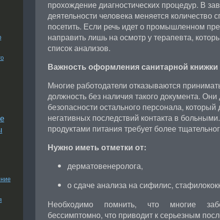
прохождение диагностических процедур. В за
деятельности человека меняется количество с
посетить. Если речь идет о промышленном пре
направить лишь на осмотр у терапевта, кото
о
список анализов.
го
Важность оформления санитарной книжки
Многие работодатели отказываются принимать
должность без наличия такого документа. Они 
безопасности остального персонала, который
негативных последствий контакта в больными. 
е
продуктами питания требует более тщательно
ы
Нужно иметь отметки от:
дерматовенеролога,
ение
о сдаче анализа на сифилис, стафилокок
я
Необходимо помнить, что многие забо
бессимптомно, что приводит к серьезным посл