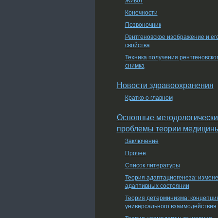
Конечности
Позвоночник
Рентгеновское изображение и ег
свойства
Техника получения рентгеновско
снимка
Новости здравоохранения
Кратко о главном
Основные методологически
проблемы теории медицин
Заключение
Прочее
Список литературы
Теория адаптациогенеза: измен
адаптивных состоянии
Теория детерминизма: концепци
универсального взаимодействия
Теория нормологии: концепция