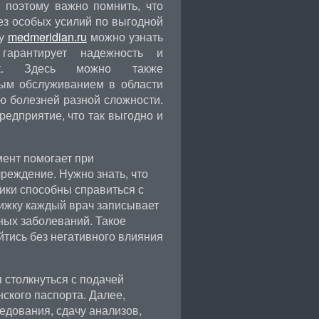
, поэтому важно помнить, что
з особых усилий по выгодной
су
medmeridian.ru
можно узнать
гарантирует надежность и
вок. Здесь можно также
ным обслуживанием в области
 болезней разной сложности.
едприятие, что так выгодно и
мент помогает при
реждение. Нужно знать, что
ки способны справиться с
нижку каждый врач записывает
ных заболеваний. Такое
тись без негативного влияния
 столкнуться с подачей
ского паспорта. Далее,
едования, сдачу анализов,