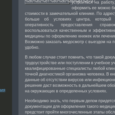
устроиться на работу
оформить ее можно бе
стоимости в замечательной клинике. По адре
больше об условиях центра, который 
оперативность предоставления спра
воспользоваться качественным и эффектив
медицины по оформлению книжек или лечению
Возможно заказать медосмотр с выездом на пр
удобно.
В любом случае стоит помнить, что такой доку
трудоустройстве или поступлении в учебное уч
квалифицированные специалисты любой клини
точной диагностикой организма человека. В к
данные об отсутствии вирусов или инфекцион
решение даст возможность в дальнейшем обой
ния
на окружающих в определенных условиях.
Необходимо знать, что первым делом придется
документации для оформления такого медицин
предстоит пройти многочисленные этапы обсл