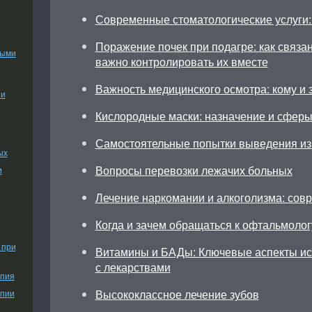
Современные стоматологические услуги: 
Поражение почек при подагре: как связа
ными
важно контролировать их вместе
Важность медицинского осмотра: кому и 
ии
Кислородные маски: назначение и сфер
Самостоятельные попытки выведения из 
ых
Вопросы перевозки лежачих больных
и
Лечение наркомании и алкоголизма: сов
Когда и зачем обращаться к офтальмолог
 при
Витамины и БАДы: Ключевые аспекты исп
с лекарствами
апия
Высококлассное лечение зубов
апии