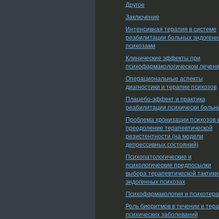
Другое
Заключение
Интенсивная терапия в системе
реабилитации больных эндоген
психозами
Клинические эффекты при
психофармакологическом лечен
Операциональные аспекты
диагностики и терапии психозов
Плацебо-эффект и практика
реабилитации психически больн
Проблема хронизации психозов 
преодоление терапевтической
резистентности (на модели
депрессивных состояний)
Психопатологические и
психологические предпосылки
выбора терапевтической тактики
эндогенных психозах
Психофармакология и психотер
Роль биоритмов в течении и тер
психических заболеваний