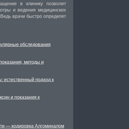
ращение в клинику позволит
мотры и ведения медицинских
 Ведь врачи быстро определят
гулярные обследования
показания, методы и
: естественный подход к
син и показания к
ти — кодировка Алгоминалом