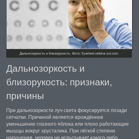
Дальнозоркость и близорукость. Фото: flywheel.netdna-ssl.com
Дальнозоркость и
близорукость: признаки,
причины
При дальнозоркости луч света фокусируется позади
сетчатки. Причиной является врождённое
уменьшение глазного яблока или плохо работающие
мышцы вокруг хрусталика. При лёгкой степени
нарушения, человек не испытывает какого-либо