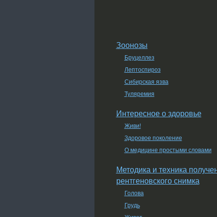
Зоонозы
Бруцеллез
Лептоспироз
Сибирская язва
Туляремия
Интересное о здоровье
Живи!
Здоровое поколение
О медицине простыми словами
Методика и техника получе
рентгеновского снимка
Голова
Грудь
Живот