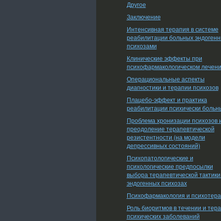
Другое
Заключение
Интенсивная терапия в системе
реабилитации больных эндоген
психозами
Клинические эффекты при
психофармакологическом лечен
Операциональные аспекты
диагностики и терапии психозов
Плацебо-эффект и практика
реабилитации психически больн
Проблема хронизации психозов 
преодоление терапевтической
резистентности (на модели
депрессивных состояний)
Психопатологические и
психологические предпосылки
выбора терапевтической тактики
эндогенных психозах
Психофармакология и психотер
Роль биоритмов в течении и тер
психических заболеваний