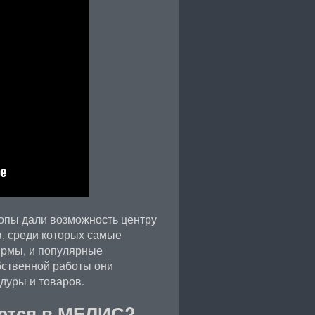
опы дали возможность центру
в, среди которых самые
рмы, и популярные
бственной работы они
дуры и товаров.
яются в МЕЛИС?