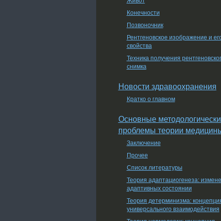
Конечности
Позвоночник
Рентгеновское изображение и ег
свойства
Техника получения рентгеновско
снимка
Новости здравоохранения
Кратко о главном
Основные методологически
проблемы теории медицин
Заключение
Прочее
Список литературы
Теория адаптациогенеза: измен
адаптивных состоянии
Теория детерминизма: концепци
универсального взаимодействия
Теория нормологии: концепция