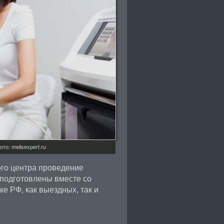
о: melisexpert.ru
ого центра проведение
подготовлены вместе со
е РФ, как выездных, так и