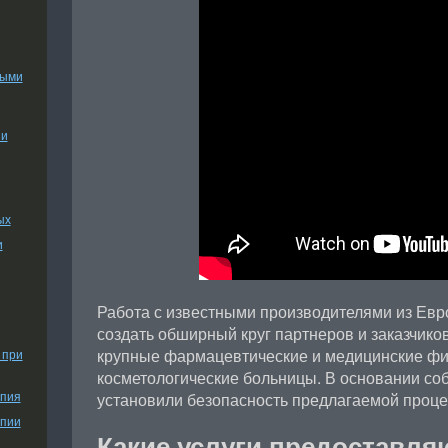
ными
ии
ых
и
Работа с известными производителями из Евр
создать обширный круг партнеров и заказчико
крупные фармацевтические и медицинские фи
 при
косметологические больницы. В основании со
апия
установили безопасность предлагаемой проце
апии
Какие услуги предоставл