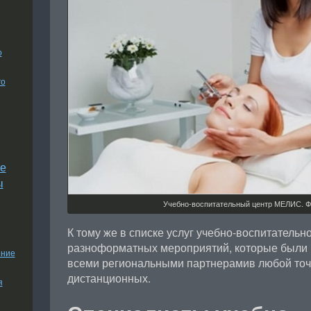
о
го
е
ы
Учебно-воспитательный центр МЕЛИС. Фот
К тому же в списке услуг учебно-воспитательн
разноформатных мероприятий, которые были 
ение
всеми региональными партнерамив любой точк
дистанционных.
я