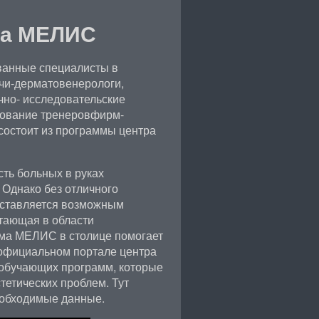
ра МЕЛИС
ванные специалисты в
ачи-дерматовенерологи,
чно- исследовательские
рование тренеровфирм-
состоит из программы центра
сть больных в руках
 Однако без отличного
едставляется возможным
отающая в области
ма МЕЛИС в столице помогает
 официальном портале центра
 обучающих программ, которые
тетических проблем. Тут
еобходимые данные.