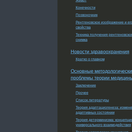
Конечности
Позвоночник
Рентгеновское изображение и ег
свойства
Техника получения рентгеновско
снимка
Новости здравоохранения
Кратко о главном
Основные методологически
проблемы теории медицин
Заключение
Прочее
Список литературы
Теория адаптациогенеза: измен
адаптивных состоянии
Теория детерминизма: концепци
универсального взаимодействия
Теория нормологии: концепция