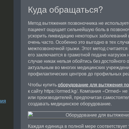
Куда обращаться?
Метод вытяжения позвоночника не используется
пациент ощущает сильнейшую боль в позвоночн
ускорить ликвидацию некоторых заболеваний и
очень часто. Особенно это выгодно в тех случа
межпозвоночной грыжи. Этот метод считается 
его заключается в грамотной подаче нагрузок 
случае никак нельзя обойтись без достойного 
актуальным во многих медицинских учреждения
профилактических центров до профильных ре
Чтобы купить
оборудование для вытяжения по
к сайту https://ormed.kg/. Компания «Ormed» н
или производителей, предпочитая самостояте
ния
создавать медицинское оборудование.
Каждая единица в полной мере соответствует