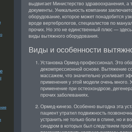
выдвигает Министерство здравоохранения, а
документы. Уникальность компании заключается
оборудование, которое может понадобится у
о
вроде вертебрологов, специалистов по мануал
прочих. Но это не единственный плюс — здесь
го
виды вытяжного оборудования.
Виды и особенности вытяжн
Установка Ормед-профессионал. Это об
декомпрессионной основе. Вытяжение с
е
массажем, что значительно усиливает эф
ы
применения у этой модели очень много. 
применение при остеохондрозе, дегенера
прочих заболеваниях.
Ормед-кинезо. Особенно выгодна эта уста
ение
пациент утратил подвижность позвоночн
устранить не только боли в спине, но и в
я
синдром в которых был следствием проб