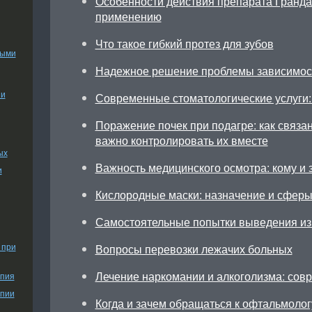
Особенности действия препарата Грандак
применению
Что такое гибкий протез для зубов
ными
Надежное решение проблемы зависимос
ии
Современные стоматологические услуги: 
Поражение почек при подагре: как связа
важно контролировать их вместе
ых
Важность медицинского осмотра: кому и 
и
Кислородные маски: назначение и сфер
Самостоятельные попытки выведения из 
 при
Вопросы перевозки лежачих больных
Лечение наркомании и алкоголизма: сов
апия
апии
Когда и зачем обращаться к офтальмолог