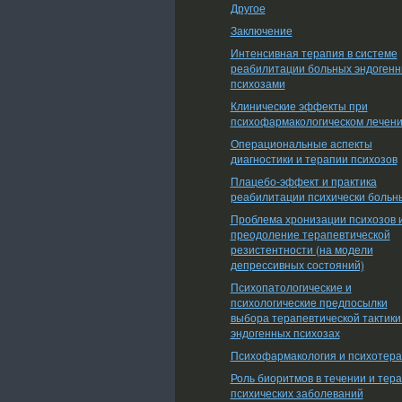
Другое
Заключение
Интенсивная терапия в системе
реабилитации больных эндоген
психозами
Клинические эффекты при
психофармакологическом лечен
Операциональные аспекты
диагностики и терапии психозов
Плацебо-эффект и практика
реабилитации психически больн
Проблема хронизации психозов 
преодоление терапевтической
резистентности (на модели
депрессивных состояний)
Психопатологические и
психологические предпосылки
выбора терапевтической тактики
эндогенных психозах
Психофармакология и психотер
Роль биоритмов в течении и тер
психических заболеваний