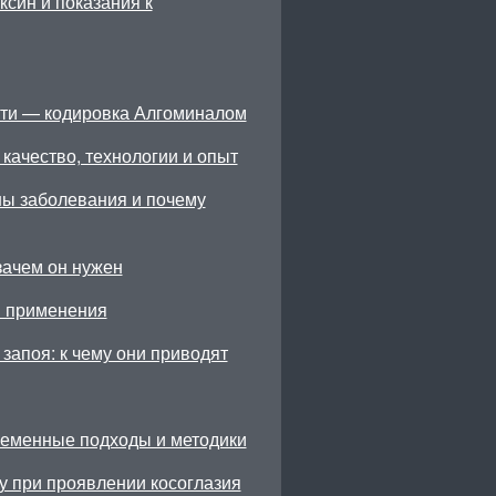
син и показания к
ти — кодировка Алгоминалом
качество, технологии и опыт
ны заболевания и почему
зачем он нужен
ы применения
запоя: к чему они приводят
ременные подходы и методики
у при проявлении косоглазия