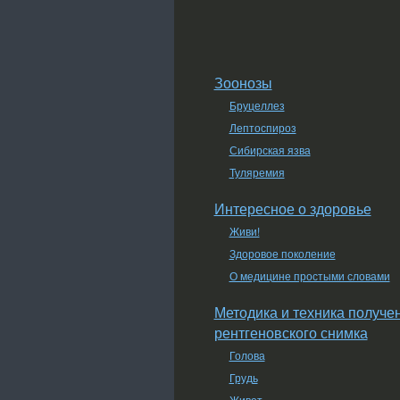
Зоонозы
Бруцеллез
Лептоспироз
Сибирская язва
Туляремия
Интересное о здоровье
Живи!
Здоровое поколение
О медицине простыми словами
Методика и техника получе
рентгеновского снимка
Голова
Грудь
Живот