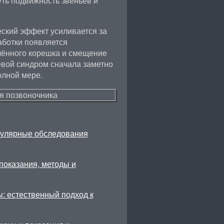
уть подвижность звеньев и
ский эффект усиливается за
аботки появляется
лённого корешка и смещение
евой синдром сначала заметно
олной мере.
гулярные обследования
показания, методы и
: естественный подход к