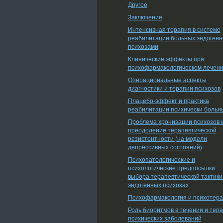
Другое
Заключение
Интенсивная терапия в системе
реабилитации больных эндоген
психозами
Клинические эффекты при
психофармакологическом лечен
Операциональные аспекты
диагностики и терапии психозов
Плацебо-эффект и практика
реабилитации психически больн
Проблема хронизации психозов 
преодоление терапевтической
резистентности (на модели
депрессивных состояний)
Психопатологические и
психологические предпосылки
выбора терапевтической тактики
эндогенных психозах
Психофармакология и психотер
Роль биоритмов в течении и тер
психических заболеваний