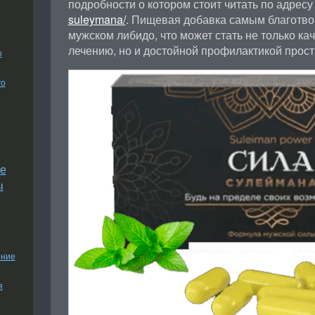
подробности о котором стоит читать по адрес
suleymana/
. Пищевая добавка самым благотво
мужском либидо, что может стать не только к
лечению, но и достойной профилактикой прост
о
го
е
ы
ение
я