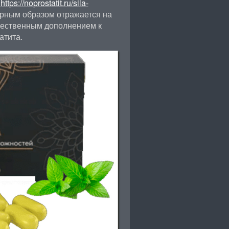
у
https://noprostatit.ru/sila-
рным образом отражается на
ачественным дополнением к
атита.