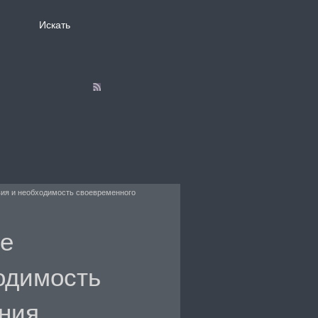
вия и необходимость своевременного
е
одимость
ния