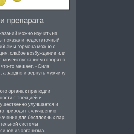
и препарата
казаний можно изучить на
зы показали недостаточный
 объёмы гормона можно с
ия, слабое возбуждение или
 мочеиспусканием говорят о
у что-то мешает. «Сила
 а заодно и вернуть мужчину
ого органа к прелюдии
ности с эрекцией и
существенно улучшается и
то приводит к улучшению
начение для бесплодных пар.
тельной системы
синов из организма.