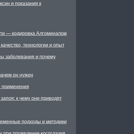
син и показания к
ти — кодировка Алгоминалом
качество, технологии и опыт
ны заболевания и почему
зачем он нужен
ы применения
запоя: к чему они приводят
ременные подходы и методики
у при проявлении косоглазия