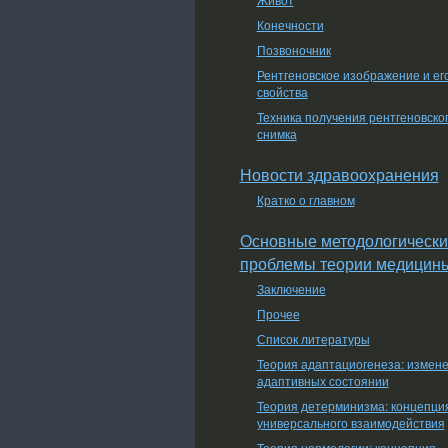
Конечности
Позвоночник
Рентгеновское изображение и ег
свойства
Техника получения рентгеновско
снимка
Новости здравоохранения
Кратко о главном
Основные методологически
проблемы теории медицин
Заключение
Прочее
Список литературы
Теория адаптациогенеза: измен
адаптивных состоянии
Теория детерминизма: концепци
универсального взаимодействия
Теория нормологии: концепция