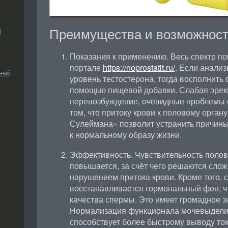
Преимущества и возможност
й
Показания к применению. Весь спектр по
портале
https://noprostatit.ru/
. Если анали
ьный
уровень тестостерона, тогда восполнить
помощью пищевой добавки. Слабая эрекц
перевозбуждение, очевидные проблемы с
том, что притоку крови к половому орган
Сулеймана» позволит устранить причины,
к нормальному образу жизни.
Эффективность. Чувствительность полов
повышается, за счёт чего решаются слож
нарушением притока крови. Кроме того, 
восстанавливается гормональный фон, ч
качества спермы. Это имеет громадное з
Нормализация функционала мочевыдели
способствует более быстрому выводу ток