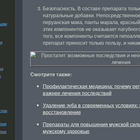
Безопасность. В составе препарата тольк
натуральные добавки. Непосредственно
перуанская мака, панты марала, красный 
ными
этих компонентов не оказывает пагубног
того, все компоненты считаются гипоалле
препарат приносит только пользу, и ник
ии
ых
Смотрите также:
и
Профилактическая медицина: почему ре
важнее лечения последствий
Удаление зуба в современных условиях: 
 при
восстановление
Препараты для повышения мужской силы
апия
мужскому здоровью
апии