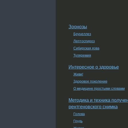
Зоонозы
Бруцеллез
Лептоспироз
Сибирская язва
Туляремия
Интересное о здоровье
Живи!
Здоровое поколение
О медицине простыми словами
Методика и техника получе
рентгеновского снимка
Голова
Грудь
Живот