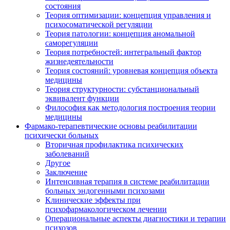
состояния
Теория оптимизации: концепция управления и
психосоматической регуляции
Теория патологии: концепция аномальной
саморегуляции
Теория потребностей: интегральный фактор
жизнедеятельности
Теория состояний: уровневая концепция объекта
медицины
Теория структурности: субстанциональный
эквивалент функции
Философия как методология построения теории
медицины
Фармако-терапевтические основы реабилитации
психически больных
Вторичная профилактика психических
заболеваний
Другое
Заключение
Интенсивная терапия в системе реабилитации
больных эндогенными психозами
Клинические эффекты при
психофармакологическом лечении
Операциональные аспекты диагностики и терапии
психозов