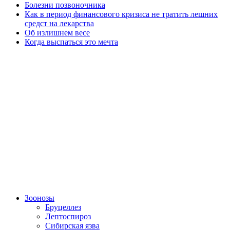
Болезни позвоночника
Как в период финансового кризиса не тратить лешних
средст на лекарства
Об излишнем весе
Когда выспаться это мечта
Зоонозы
Бруцеллез
Лептоспироз
Сибирская язва