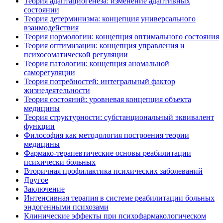
Теория адаптациогенеза: изменение адаптивных
состоянии
Теория детерминизма: концепция универсального
взаимодействия
Теория нормологии: концепция оптимального состояния
Теория оптимизации: концепция управления и
психосоматической регуляции
Теория патологии: концепция аномальной
саморегуляции
Теория потребностей: интегральный фактор
жизнедеятельности
Теория состояний: уровневая концепция объекта
медицины
Теория структурности: субстанциональный эквивалент
функции
Философия как методология построения теории
медицины
Фармако-терапевтические основы реабилитации
психически больных
Вторичная профилактика психических заболеваний
Другое
Заключение
Интенсивная терапия в системе реабилитации больных
эндогенными психозами
Клинические эффекты при психофармакологическом