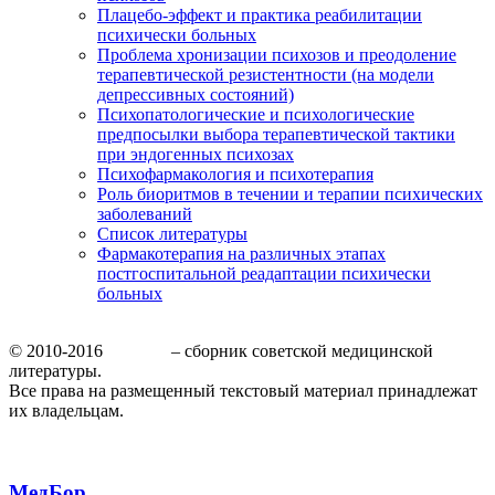
Плацебо-эффект и практика реабилитации
психически больных
Проблема хронизации психозов и преодоление
терапевтической резистентности (на модели
депрессивных состояний)
Психопатологические и психологические
предпосылки выбора терапевтической тактики
при эндогенных психозах
Психофармакология и психотерапия
Роль биоритмов в течении и терапии психических
заболеваний
Список литературы
Фармакотерапия на различных этапах
постгоспитальной реадаптации психически
больных
© 2010-2016
МедБор
– сборник советской медицинской
литературы.
Все права на размещенный текстовый материал принадлежат
их владельцам.
МедБор