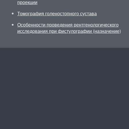
проекции
Томография голеностопного сустава
Особенности проведения рентгенологического
исследования при фистулографии (назначение)