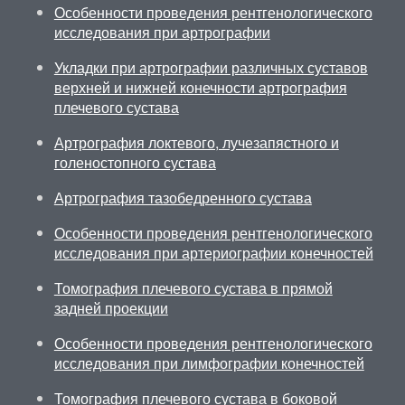
Особенности проведения рентгенологического
исследования при артрографии
Укладки при артрографии различных суставов
верхней и нижней конечности артрография
плечевого сустава
Артрография локтевого, лучезапястного и
голеностопного сустава
Артрография тазобедренного сустава
Особенности проведения рентгенологического
исследования при артериографии конечностей
Томография плечевого сустава в прямой
задней проекции
Особенности проведения рентгенологического
исследования при лимфографии конечностей
Томография плечевого сустава в боковой