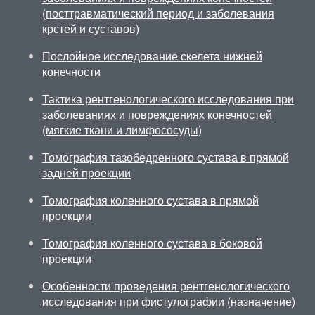
(посттравматический период и заболевания
крстей и суставов)
Послойное исследование скелета нижней
конечности
Тактика рентгенологического исследования при
заболеваниях и повреждениях конечностей
(мягкие ткани и лимфососуды)
Томография тазобедренного сустава в прямой
задней проекции
Томография коленного сустава в прямой
проекции
Томография коленного сустава в боковой
проекции
Особенности проведения рентгенологического
исследования при фистулографии (назначение)