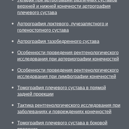
верхней и нижней конечности артрография
плечевого сустава
Артрография локтевого, лучезапястного и
голеностопного сустава
Артрография тазобедренного сустава
Особенности проведения рентгенологического
исследования при артериографии конечностей
Особенности проведения рентгенологического
исследования при лимфографии конечностей
Томография плечевого сустава в прямой
задней проекции
Тактика рентгенологического исследования при
заболеваниях и повреждениях конечностей
Томография плечевого сустава в боковой
проекции