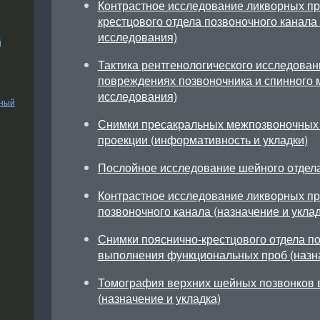
Контрастное исследование ликворных пр
крестцового отдела позвоночного канал
исследования)
й
Тактика рентгенологического исследован
повреждениях позвоночника и спинного 
исследования)
ьный
Снимки пресакральных межпозвоночных 
проекции (информативность и укладки)
Послойное исследование шейного отдел
Контрастное исследование ликворных про
позвоночного канала (назначение и уклад
Снимки пояснично-крестцового отдела по
выполнения функциональных проб (назна
Томография верхних шейных позвонков 
(назначение и укладка)