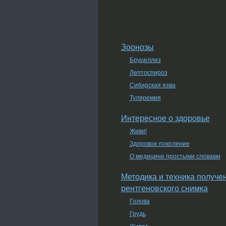
Зоонозы
Бруцеллез
Лептоспироз
Сибирская язва
Туляремия
Интересное о здоровье
Живи!
Здоровое поколение
О медицине простыми словами
Методика и техника получе
рентгеновского снимка
Голова
Грудь
Живот