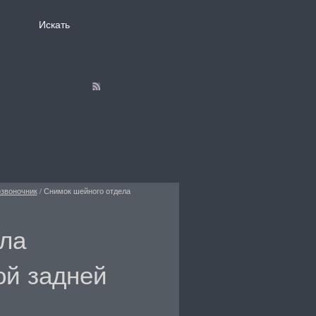
звоночник
/
Снимок шейного отдела
ла
ой задней