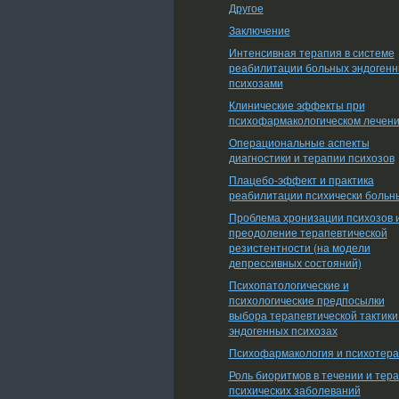
Другое
Заключение
Интенсивная терапия в системе
реабилитации больных эндоген
психозами
Клинические эффекты при
психофармакологическом лечен
Операциональные аспекты
диагностики и терапии психозов
Плацебо-эффект и практика
реабилитации психически больн
Проблема хронизации психозов 
преодоление терапевтической
резистентности (на модели
депрессивных состояний)
Психопатологические и
психологические предпосылки
выбора терапевтической тактики
эндогенных психозах
Психофармакология и психотер
Роль биоритмов в течении и тер
психических заболеваний