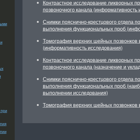
Контрастное исследование ликворных про
позвоночного канала (информативность 
Снимки пояснично-крестцового отдела по
ными
выполнения функциональных проб (инфо
Томография верхних шейных позвонков 
ии
(информативность исследования)
Контрастное исследование ликворных пр
позвоночного канала (назначение и уклад
ых
и
Снимки пояснично-крестцового отдела по
выполнения функциональных проб (наиб
выполнении исследования)
Томография верхних шейных позвонков 
 при
апия
апии