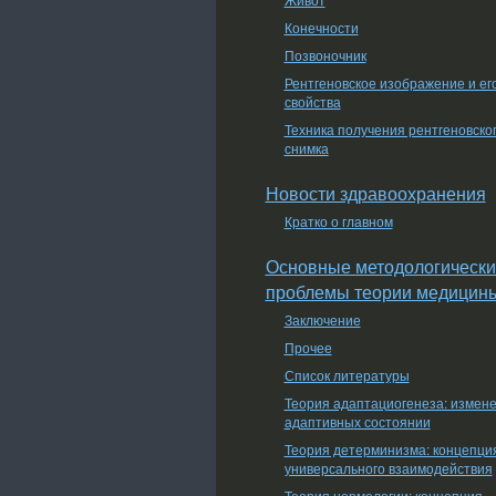
Конечности
Позвоночник
Рентгеновское изображение и ег
свойства
Техника получения рентгеновско
снимка
Новости здравоохранения
Кратко о главном
Основные методологически
проблемы теории медицин
Заключение
Прочее
Список литературы
Теория адаптациогенеза: измен
адаптивных состоянии
Теория детерминизма: концепци
универсального взаимодействия
Теория нормологии: концепция