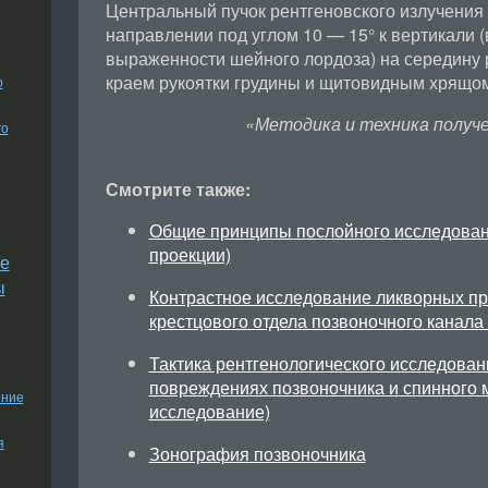
Центральный пучок рентгеновского излучения
направлении под углом 10 — 15° к вертикали (
выраженности шейного лордоза) на середину
краем рукоятки грудины и щитовидным хрящо
о
«Методика и техника получе
го
Смотрите также:
Общие принципы послойного исследован
проекции)
е
ы
Контрастное исследование ликворных пр
крестцового отдела позвоночного канала 
Тактика рентгенологического исследован
повреждениях позвоночника и спинного м
ение
исследование)
я
Зонография позвоночника