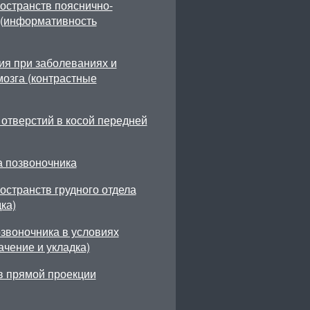
остранств пояснично-
а (информативность
ия при заболеваниях и
мозга (контрастные
отверстий в косой передней
а позвоночника
странств грудного отдела
ка)
звоночника в условиях
чение и укладка)
в прямой проекции