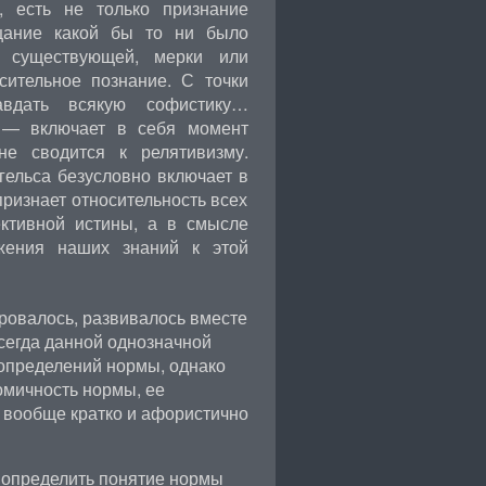
, есть не только признание
ицание какой бы то ни было
а существующей, мерки или
сительное познание. С точки
авдать всякую софистику…
, — включает в себя момент
 не сводится к релятивизму.
гельса безусловно включает в
 признает относительность всех
ктивной истины, а в смысле
ижения наших знаний к этой
овалось, развивалось вместе
всегда данной однозначной
определений нормы, однако
омичность нормы, ее
о вообще кратко и афористично
о определить понятие нормы