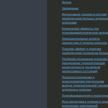
Другое
Заключение
Интенсивная терапия в системе
реабилитации больных эндоген
психозами
Клинические эффекты при
психофармакологическом лечен
Операциональные аспекты
диагностики и терапии психозов
Плацебо-эффект и практика
реабилитации психически больн
Проблема хронизации психозов 
преодоление терапевтической
резистентности (на модели
депрессивных состояний)
Психопатологические и
психологические предпосылки
выбора терапевтической тактики
эндогенных психозах
Психофармакология и психотер
Роль биоритмов в течении и тер
психических заболеваний