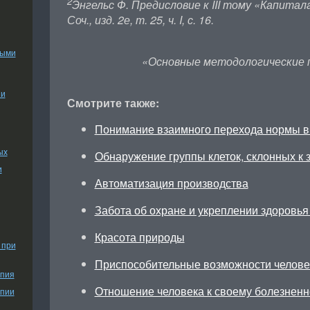
2
Энгельс Ф. Предисловие к III тому «Капитала
Соч., изд. 2е, т. 25, ч. I, с. 16.
ными
«Основные методологические 
ии
Смотрите также:
Понимание взаимного перехода нормы в
ых
Обнаружение группы клеток, склонных к 
и
Автоматизация производства
Забота об охране и укреплении здоровья
Красота природы
 при
Приспособительные возможности челове
апия
Отношение человека к своему болезнен
апии