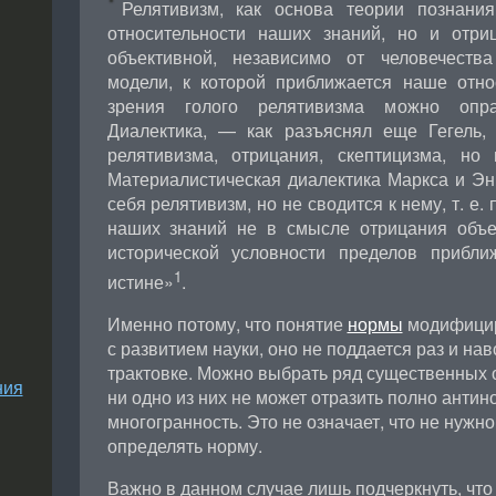
Релятивизм, как основа теории познания
относительности наших знаний, но и отр
объективной, независимо от человечеств
модели, к которой приближается наше отно
зрения голого релятивизма можно опр
Диалектика, — как разъяснял еще Гегель
релятивизма, отрицания, скептицизма, но
Материалистическая диалектика Маркса и Эн
себя релятивизм, но не сводится к нему, т. е.
наших знаний не в смысле отрицания объе
исторической условности пределов прибл
1
истине»
.
Именно потому, что понятие
нормы
модифицир
с развитием науки, оно не поддается раз и на
трактовке. Можно выбрать ряд существенных 
ния
ни одно из них не может отразить полно антин
многогранность. Это не означает, что не нужн
определять норму.
Важно в данном случае лишь подчеркнуть, чт