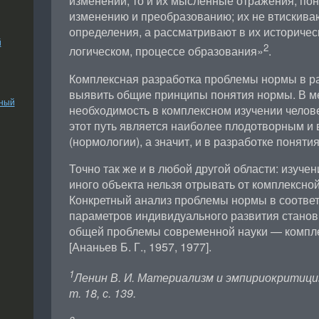
изменений, то и их мысленные отражения, по
изменению и преобразованию; их не втискива
определения, а рассматривают в их историчес
й
2
логическом, процессе образования»
.
Комплексная разработка проблемы нормы в ра
выявить общие принципы понятия нормы. В м
ьный
необходимость в комплексном изучении челове
этот путь является наиболее плодотворным и 
(нормологии), а значит, и в разработке поняти
Точно так же и в любой другой области: изуче
иного объекта нельзя отрывать от комплексно
Конкретный анализ проблемы нормы в соотве
параметров индивидуального развития станов
общей проблемы современной науки — компле
[Ананьев Б. Г., 1957, 1977].
1
Ленин В. И. Материализм и эмпириокритицизм.
т. 18, с. 139.