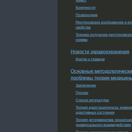
Конечности
Позвоночник
Рентгеновское изображение и ег
свойства
Техника получения рентгеновско
снимка
Новости здравоохранения
Кратко о главном
Основные методологически
проблемы теории медицин
Заключение
Прочее
Список литературы
Теория адаптациогенеза: измен
адаптивных состоянии
Теория детерминизма: концепци
универсального взаимодействия
Теория нормологии: концепция