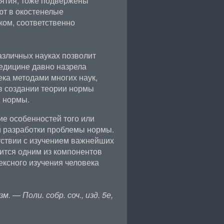
нятия, тоже подвержены
ют в окостенелые
ком, соответственно
зличных науках позволит
едицине давно назрела
ка методами многих наук,
в создании теории нормы
я нормы.
ние особенностей того или
й разработки проблемы нормы.
тствии с изучением важнейших
ится одним из компонентов
ксного изучения человека
 — Поли. собр. соч., изд. 5е,