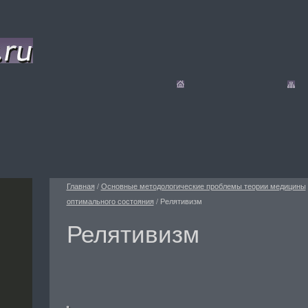
Главная
/
Основные методологические проблемы теории медицины
оптимального состояния
/
Релятивизм
Релятивизм