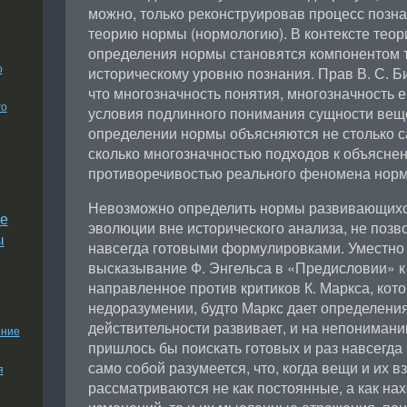
можно, только реконструировав процесс позна
теорию нормы (нормологию). В контексте тео
определения нормы становятся компонентом 
о
историческому уровню познания. Прав В. С. Б
что многозначность понятия, многозначность 
го
условия подлинного понимания сущности веще
определении нормы объясняются не столько с
сколько многозначностью подходов к объяснен
противоречивостью реального феномена нор
Невозможно определить нормы развивающихся
е
эволюции вне исторического анализа, не позв
ы
навсегда готовыми формулировками. Уместно 
высказывание Ф. Энгельса в «Предисловии» к 
направленное против критиков К. Маркса, ко
недоразумении, будто Маркс дает определения 
действительности развивает, и на непонимании
ение
пришлось бы поискать готовых и раз навсегда
само собой разумеется, что, когда вещи и их
я
рассматриваются не как постоянные, а как на