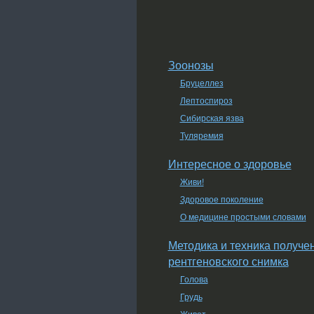
Зоонозы
Бруцеллез
Лептоспироз
Сибирская язва
Туляремия
Интересное о здоровье
Живи!
Здоровое поколение
О медицине простыми словами
Методика и техника получе
рентгеновского снимка
Голова
Грудь
Живот