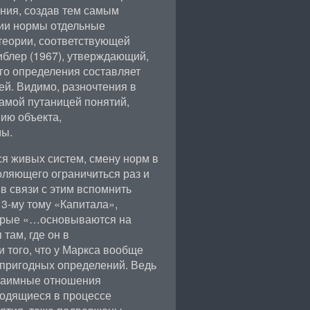
ния, создав тем самым
рии нормы отдельные
теории, соответствующей
иблер (1967), утверждающий,
его определения составляет
й. Видимо, разночтения в
амой путаницей понятий,
ию объекта,
мы.
 живых систем, смену норм в
оляющего ограничиться раз и
в связи с этим вспомнить
3-му тому «Капитала»,
торые «…основываются на
там, где он в
 того, что у Маркса вообще
 пригодных определений. Ведь
 взаимные отношения
ходящиеся в процессе