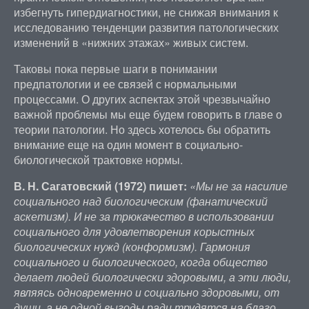
избегнуть гипердиагностики, не снижая внимания к
исследованию тенденции развития патологических
изменений в «нижних этажах» живых систем.
Таковы пока первые шаги в понимании
предпатологии и ее связей с нормальными
процессами. О других аспектах этой чрезвычайно
важной проблемы мы еще будем говорить в главе о
теории патологии. Но здесь хотелось бы обратить
внимание еще на один момент в социально-
биологической трактовке нормы.
В. Н. Сагатовский (1972) пишет:
«Мы не за насилие
социального над биологическим (фанатический
аскетизм). И не за трюкачество в использовании
социального для удовлетворения корыстных
биологических нужд (конформизм). Гармония
социального и биологического, когда общество
делает людей биологически здоровыми, а эти люди,
являясь одновременно и социально здоровыми, от
души, а не одной выгоды ради трудятся на благо