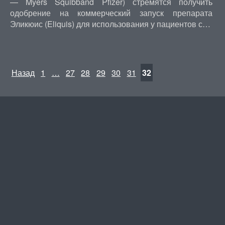
— Myers Squibband Pfizer) стремятся получить
одобрение на коммерческий запуск препарата
Эликюис (Eliquis) для использования у пациентов с…
Назад
1
…
27
28
29
30
31
32