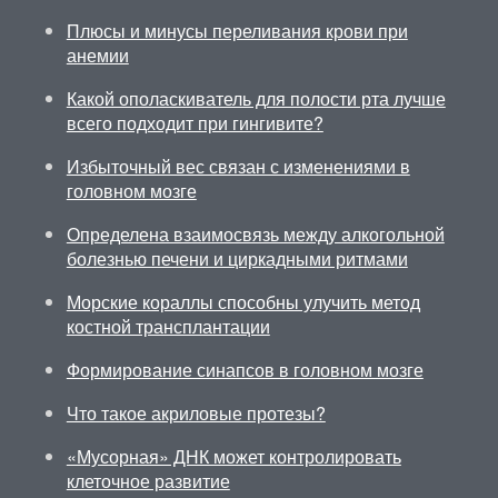
Плюсы и минусы переливания крови при
анемии
Какой ополаскиватель для полости рта лучше
всего подходит при гингивите?
Избыточный вес связан с изменениями в
головном мозге
Определена взаимосвязь между алкогольной
болезнью печени и циркадными ритмами
Морские кораллы способны улучить метод
костной трансплантации
Формирование синапсов в головном мозге
Что такое акриловые протезы?
«Мусорная» ДНК может контролировать
клеточное развитие