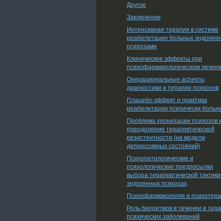
Другое
Заключение
Интенсивная терапия в системе
реабилитации больных эндоген
психозами
Клинические эффекты при
психофармакологическом лечен
Операциональные аспекты
диагностики и терапии психозов
Плацебо-эффект и практика
реабилитации психически больн
Проблема хронизации психозов 
преодоление терапевтической
резистентности (на модели
депрессивных состояний)
Психопатологические и
психологические предпосылки
выбора терапевтической тактики
эндогенных психозах
Психофармакология и психотер
Роль биоритмов в течении и тер
психических заболеваний