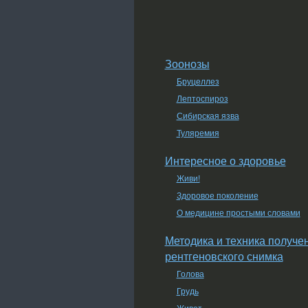
Зоонозы
Бруцеллез
Лептоспироз
Сибирская язва
Туляремия
Интересное о здоровье
Живи!
Здоровое поколение
О медицине простыми словами
Методика и техника получе
рентгеновского снимка
Голова
Грудь
Живот