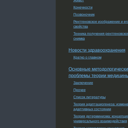
Конечности
Позвоночник
Рентгеновское изображение и ег
свойства
Техника получения рентгеновско
снимка
Новости здравоохранения
Кратко о главном
Основные методологически
проблемы теории медицин
Заключение
Прочее
Список литературы
Теория адаптациогенеза: измен
адаптивных состоянии
Теория детерминизма: концепци
универсального взаимодействия
Теория нормологии: концепция