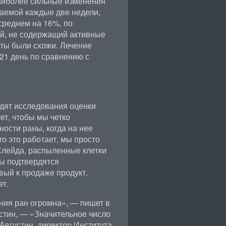
аиболее сильные изменения
аемой каждые две недели,
среднем на 16%, по
ей, не содержащий активные
ты были схожи. Лечение
21 день по сравнению с
одят исследования оценки
ет, чтобы мы четко
ости раны, когда на нее
то это работает, мы просто
 Слейда, распыленные клетки
ы подтвердятся
вый к продаже продукт.
т.
ния ран огромна», — пишет в
стин, — «Значительное число
 Августин, директор Института