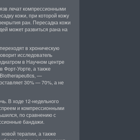
 язв лечат компрессионными
адку кожи, при которой кожу
ерекрытия ран. Пересадка кожи
дей может развиться рана на
 переходят в хроническую
говорит исследователь
педиатром в Научном центре
в Форт-Уорте, а также
Biotherapeutics, —
ставляет 30% — 70%, а не
очь. В ходе 12-недельного
 спреем и компрессионными
ьшился, по сравнению с
ссионные бандажи.
новой терапии, а также