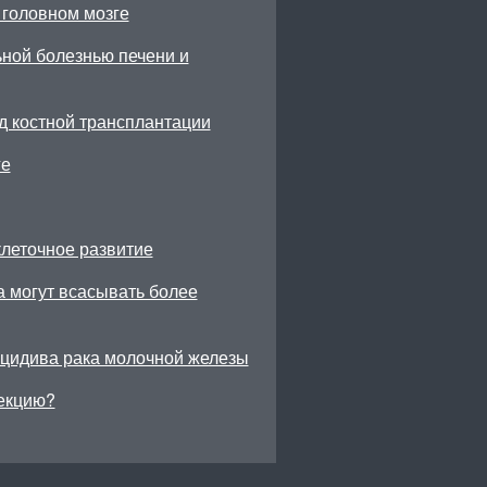
 головном мозге
ной болезнью печени и
д костной трансплантации
ге
леточное развитие
а могут всасывать более
ецидива рака молочной железы
екцию?