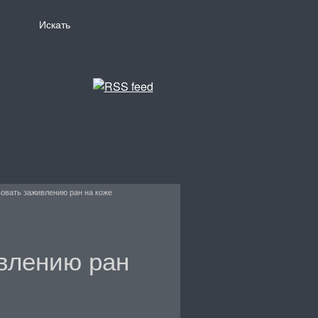
овать заживлению ран на коже
влению ран