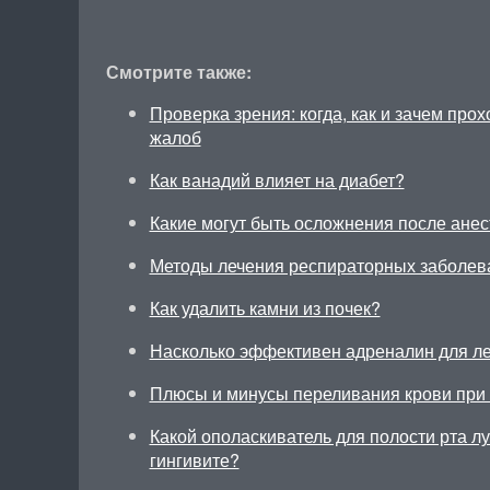
Смотрите также:
Проверка зрения: когда, как и зачем про
жалоб
Как ванадий влияет на диабет?
Какие могут быть осложнения после анес
Методы лечения респираторных заболев
Как удалить камни из почек?
Насколько эффективен адреналин для л
Плюсы и минусы переливания крови при
Какой ополаскиватель для полости рта л
гингивите?