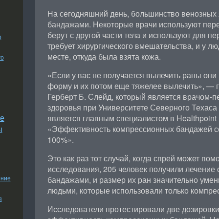
На сегодняшний день, большинство венозных
бандажами. Некоторые врачи используют перес
берут с другой части тела и используют для п
о
требует хирургического вмешательства, и у лю
месте, откуда была взята кожа.
го
«Если у вас не получается вылечить раны они
форму и их потом еще тяжелее вылечить», — 
Герберт Б. Слейд, который является врачом-
здоровья при Университете Северного Техаса 
е
является главным специалистом в Healthpoint 
ы
«Эффективность компрессионных бандажей со
100%».
Это как раз тот случай, когда спрей может пом
исследования, 205 человек получили лечение
ение
бандажами, и размер их ран значительно умен
людьми, которые использовали только компре
я
Исследователи протестировали две дозировки 