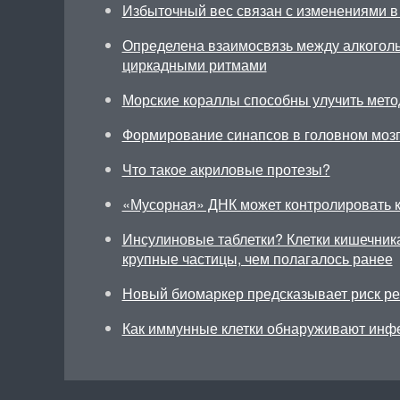
Избыточный вес связан с изменениями в
Определена взаимосвязь между алкоголь
циркадными ритмами
Морские кораллы способны улучить мето
Формирование синапсов в головном моз
Что такое акриловые протезы?
«Мусорная» ДНК может контролировать к
Инсулиновые таблетки? Клетки кишечник
крупные частицы, чем полагалось ранее
Новый биомаркер предсказывает риск р
Как иммунные клетки обнаруживают инф