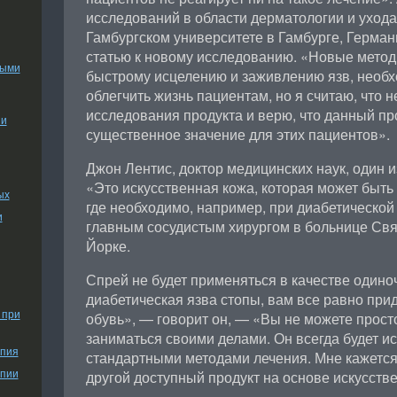
исследований в области дерматологии и ухода
Гамбургском университете в Гамбурге, Герман
статью к новому исследованию. «Новые мето
ными
быстрому исцелению и заживлению язв, необх
облегчить жизнь пациентам, но я считаю, что
исследования продукта и верю, что данный пр
ии
существенное значение для этих пациентов».
Джон Лентис, доктор медицинских наук, один и
«Это искусственная кожа, которая может быть
ых
где необходимо, например, при диабетической
и
главным сосудистым хирургом в больнице Свя
Йорке.
Спрей не будет применяться в качестве одиноч
диабетическая язва стопы, вам все равно при
 при
обувь», — говорит он, — «Вы не можете прост
заниматься своими делами. Он всегда будет ис
апия
стандартными методами лечения. Мне кажется
апии
другой доступный продукт на основе искусстве