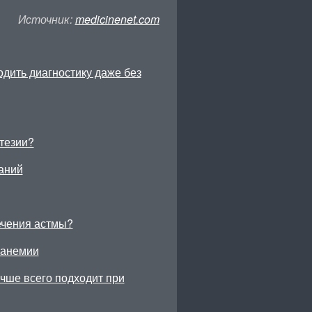
Источник:
medicinenet.com
ходить диагностику даже без
тезии?
аний
ечения астмы?
 анемии
учше всего подходит при