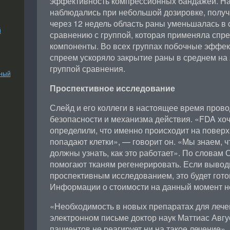
эффективность компрессионных бандажей. Н
наблюдались при небольшой дозировке, получ
через 12 недель область раны уменьшалась в 
й
сравнению с группой, которая применяла спр
компоненты. Во всех группах побочные эффек
спреем ускоряло закрытие раны в среднем на 
группой сравнения.
ьный
Проспективное исследование
Слейд и его коллеги в настоящее время пров
безопасности и механизма действия. «FDA хоч
определили, что именно происходит на поверхн
попадают клетки», — говорит он. «Мы знаем, ч
должны узнать, как это работает». По словам
помогают тканям регенерировать. Если вывод
проспективным исследованием, это будет гото
Информации о стоимости на данный момент не
«Необходимость в новых препаратах для лече
электронном письме доктор наук Маттиас Авгу
пациентов не реагирует ни на такое лечение».