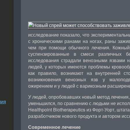
исследование показало, что эксперименталь
с хроническими ранами на ногах, раны зажи
чем при помощи обычного лечения. Кожный
суспензированные в смеси различных бе
исследования страдали венозными язвами на
людей, у которых имеются проблемы кровооб
как правило, возникают на внутренней ст
возникновения венозных язв у малопод
ожирением и у людей с варикозным расширен
У людей, опробовавших новый метод лечения,
ния
уменьшился, по сравнению с людьми не испо
Healthpoint Biotherapeutics из Форт-Уорт, штат
разработчиком нового продукта и автором исс
Современное лечение