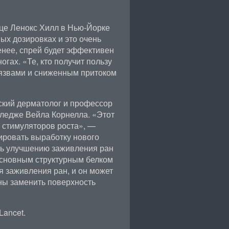
ице Ленокс Хилл в Нью-Йорке
ых дозировках и это очень
енее, спрей будет эффективен
огах. «Те, кто получит пользу
 язвами и сниженным притоком
ский дерматолог и профессор
ледже Вейла Корнелла. «Этот
и стимуляторов роста», —
ировать выработку нового
ать улучшению заживления ран
основным структурным белком
я заживления ран, и он может
ны заменить поверхность
Lancet.