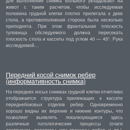
для выполнения снимка Больного укладывают на
живот с таким расчетом, чтобы исследуемая
половина грудной клетки плотно прилегала к деке
стола, а противоположная сторона была несколько
приподнята. При этом фронтальная плоскость
туловища обследуемого должна пересекать
плоскость стола и кассеты под углом 40 — 45°. Рука
исследуемой…
Передний косой снимок ребер
(информативность снимка)
На передних косых снимках грудной клетки отчетливо
отображается структура прилежащих к кассете
переднебоковых отделов ребер. Одновременно
хорошо видны их верхние и нижние контуры, что
позволяет выявлять локализующиеся здесь
различные патологические процессы (очаги
деструкции, переломы или трещины ребер и др.).