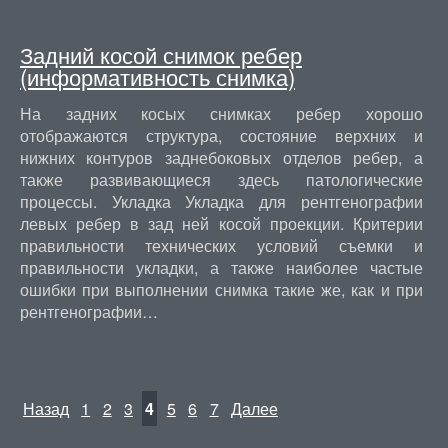
Задний косой снимок ребер
(информативность снимка)
На задних косых снимках ребер хорошо
отображаются структура, состояние верхних и
нижних контуров заднебоковых отделов ребер, а
также развивающиеся здесь патологические
процессы. Укладка Укладка для рентгенографии
левых ребер в зад ней косой проекции. Критерии
правильности технических условий съемки и
правильности укладки, а также наиболее частые
ошибки при выполнении снимка такие же, как и при
рентгенографии…
Назад
1
2
3
4
5
6
7
Далее