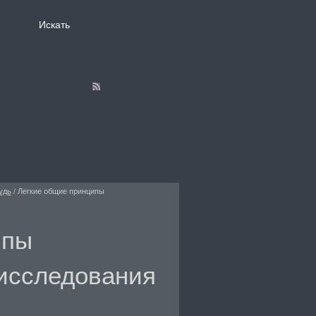
удь
/
Легкие общие принципы
ипы
 исследования