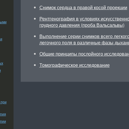
Снимок сердца в правой косой проекции
Рентгенография в условиях искусственн
ными
грудного давления (проба Вальсальвы)
Выполнение серии снимков всего легкого
ии
легочного поля в различные фазы дыхан
Общие принципы послойного исследован
ых
Томографическое исследование
и
 при
апия
апии