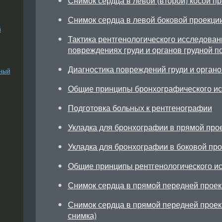
Снимок сердца в левой (второй) косой п
Снимок сердца в левой боковой проекци
й
Тактика рентгенологического исследован
повреждениях груди и органов грудной п
Диагностика повреждений груди и органо
ьный
Общие принципы бронхографического и
Подготовка больных к рентгенографии
Укладка для бронхографии в прямой про
Укладка для бронхографии в боковой пр
Общие принципы рентгенологического и
Снимок сердца в прямой передней прое
Снимок сердца в прямой передней прое
снимка)