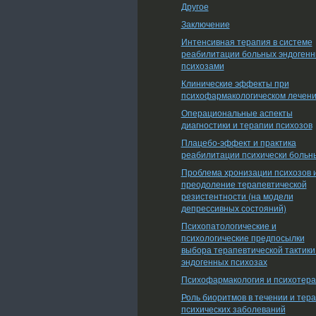
Другое
Заключение
Интенсивная терапия в системе
реабилитации больных эндоген
психозами
Клинические эффекты при
психофармакологическом лечен
Операциональные аспекты
диагностики и терапии психозов
Плацебо-эффект и практика
реабилитации психически больн
Проблема хронизации психозов 
преодоление терапевтической
резистентности (на модели
депрессивных состояний)
Психопатологические и
психологические предпосылки
выбора терапевтической тактики
эндогенных психозах
Психофармакология и психотер
Роль биоритмов в течении и тер
психических заболеваний