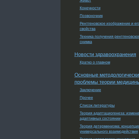
Конечности
Позвоночник
Рентгеновское изображение и ег
свойства
Техника получения рентгеновско
снимка
Новости здравоохранения
Кратко о главном
Основные методологически
проблемы теории медицин
Заключение
Прочее
Список литературы
Теория адаптациогенеза: измен
адаптивных состоянии
Теория детерминизма: концепци
универсального взаимодействия
Теория нормологии: концепция