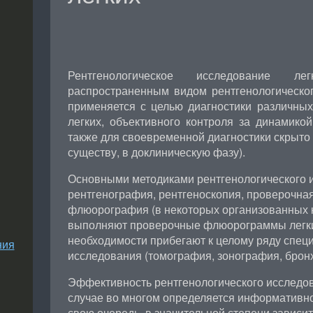
Рентгенологическое исследование л
распространенным видом рентгенологическо
применяется с целью диагностики различны
легких, объективного контроля за динамикой
также для своевременной диагностики скрыто
существу, в доклиническую фазу).
Основными методиками рентгенологического 
рентгенография, рентгеноскопия, проверочная
флюорография (в некоторых организованных 
выполняют проверочные флюорограммы легких
необходимости прибегают к целому ряду спец
ния
исследования (томография, зонография, бронх
Эффективность рентгенологического исследов
случае во многом определяется информативно
свою очередь, в значительной степени зависи