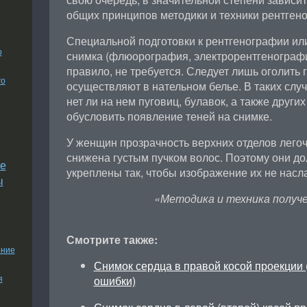
общих принципов методики и техники рентген
Специальной подготовки к рентгенографии ил
о
снимка (флюорография, электрорентгенография
правило, не требуется. Следует лишь оголить 
го
осуществляют в нательном белье. В таких слу
нет ли на нем пуговиц, булавок, а также други
обусловить появление теней на снимке.
У женщин прозрачность верхних отделов лего
снижена густым пучком волос. Поэтому они д
е
укреплены так, чтобы изображение их не насла
ы
«Методика и техника получе
Смотрите также:
ение
Снимок сердца в правой косой проекции 
я
ошибки)