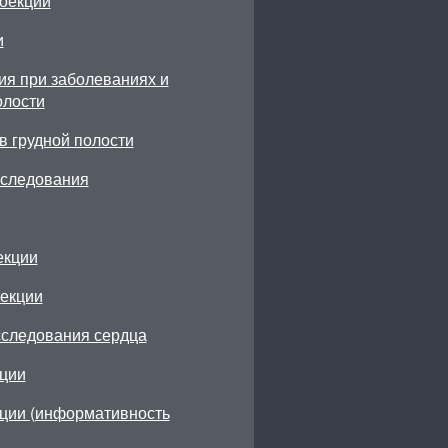
роекции
и
ия при заболеваниях и
олости
в грудной полости
сследования
екции
оекции
сследования сердца
кции
кции (информативность