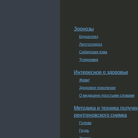
Зоонозы
Бруцеллез
Лептоспироз
Сибирская язва
Туляремия
Интересное о здоровье
Живи!
Здоровое поколение
О медицине простыми словами
Методика и техника получе
рентгеновского снимка
Голова
Грудь
Живот