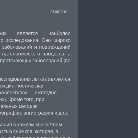
03.09.2010
егких является наиболее
го исследования. Оно широко
х заболеваний и повреждений
 патологического процесса, а
 протекающих заболеваний (по
исследования легких являются
 и диагностическая
коллективах — ежегодно
). Кроме того, при
иальных методик
ография, ангиография и др.).
ания в каждом конкретном
стью снимков, которая, в
т от соблюдения определенных