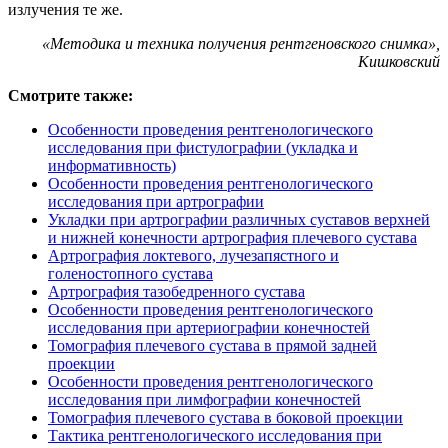
излучения те же.
«Методика и техника получения рентгеновского снимка»,
Кишковский
Смотрите также:
Особенности проведения рентгенологического
исследования при фистулографии (укладка и
информативность)
Особенности проведения рентгенологического
исследования при артрографии
Укладки при артрографии различных суставов верхней
и нижней конечности артрография плечевого сустава
Артрография локтевого, лучезапястного и
голеностопного сустава
Артрография тазобедренного сустава
Особенности проведения рентгенологического
исследования при артериографии конечностей
Томография плечевого сустава в прямой задней
проекции
Особенности проведения рентгенологического
исследования при лимфографии конечностей
Томография плечевого сустава в боковой проекции
Тактика рентгенологического исследования при