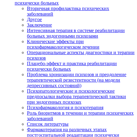
психически больных
Вторичная профилактика психических
заболеваний
Другое
Заключение
Интенсивная терапия в системе реабилитации
больных эндогенными психозами
Клинические эффекты при
психофармакологическом лечении
Операциональные аспекты диагностики и терапии
психозов
Плацебо-эффект и практика реабилитации
психически больных
Проблема хронизации психозов и преодоление
терапевтической резистентности (на модели
депрессивных состояний)
Психопатологические и психологические
предпосылки выбора терапевтической тактики
при эндогенных психозах
Психофармакология и психотерапия
Роль биоритмов в течении и терапии психических
заболеваний
Список литературы
Фармакотерапия на различных этапах
постгоспитальной реадаптации психически