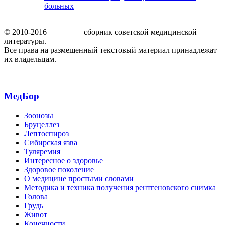
больных
© 2010-2016
МедБор
– сборник советской медицинской
литературы.
Все права на размещенный текстовый материал принадлежат
их владельцам.
МедБор
Зоонозы
Бруцеллез
Лептоспироз
Сибирская язва
Туляремия
Интересное о здоровье
Здоровое поколение
О медицине простыми словами
Методика и техника получения рентгеновского снимка
Голова
Грудь
Живот
Конечности