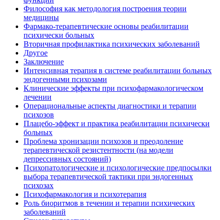
Философия как методология построения теории
медицины
Фармако-терапевтические основы реабилитации
психически больных
Вторичная профилактика психических заболеваний
Другое
Заключение
Интенсивная терапия в системе реабилитации больных
эндогенными психозами
Клинические эффекты при психофармакологическом
лечении
Операциональные аспекты диагностики и терапии
психозов
Плацебо-эффект и практика реабилитации психически
больных
Проблема хронизации психозов и преодоление
терапевтической резистентности (на модели
депрессивных состояний)
Психопатологические и психологические предпосылки
выбора терапевтической тактики при эндогенных
психозах
Психофармакология и психотерапия
Роль биоритмов в течении и терапии психических
заболеваний