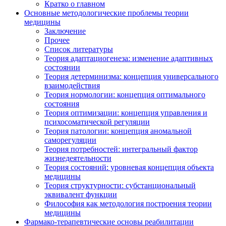
Кратко о главном
Основные методологические проблемы теории
медицины
Заключение
Прочее
Список литературы
Теория адаптациогенеза: изменение адаптивных
состоянии
Теория детерминизма: концепция универсального
взаимодействия
Теория нормологии: концепция оптимального
состояния
Теория оптимизации: концепция управления и
психосоматической регуляции
Теория патологии: концепция аномальной
саморегуляции
Теория потребностей: интегральный фактор
жизнедеятельности
Теория состояний: уровневая концепция объекта
медицины
Теория структурности: субстанциональный
эквивалент функции
Философия как методология построения теории
медицины
Фармако-терапевтические основы реабилитации