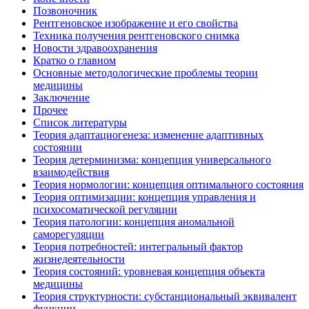
Позвоночник
Рентгеновское изображение и его свойства
Техника получения рентгеновского снимка
Новости здравоохранения
Кратко о главном
Основные методологические проблемы теории
медицины
Заключение
Прочее
Список литературы
Теория адаптациогенеза: изменение адаптивных
состоянии
Теория детерминизма: концепция универсального
взаимодействия
Теория нормологии: концепция оптимального состояния
Теория оптимизации: концепция управления и
психосоматической регуляции
Теория патологии: концепция аномальной
саморегуляции
Теория потребностей: интегральный фактор
жизнедеятельности
Теория состояний: уровневая концепция объекта
медицины
Теория структурности: субстанциональный эквивалент
функции