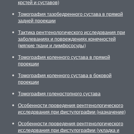
крстей и суставов)
Томография тазобедренного сустава в прямой
задней проекции
Тактика рентгенологического исследования при
заболеваниях и повреждениях конечностей
(мягкие ткани и лимфососуды)
Томография коленного сустава в прямой
проекции
Томография коленного сустава в боковой
проекции
Томография голеностопного сустава
Особенности проведения рентгенологического
исследования при фистулографии (назначение)
Особенности проведения рентгенологического
исследования при фистулографии (укладка и