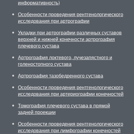
информативность)
Особенности проведения рентгенологического
исследования при артрографии
Укладки при артрографии различных суставов
верхней и нижней конечности артрография
плечевого сустава
Артрография локтевого, лучезапястного и
голеностопного сустава
Артрография тазобедренного сустава
Особенности проведения рентгенологического
исследования при артериографии конечностей
Томография плечевого сустава в прямой
задней проекции
Особенности проведения рентгенологического
исследования при лимфографии конечностей