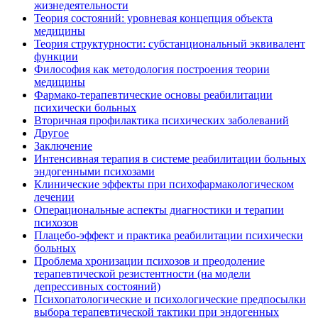
жизнедеятельности
Теория состояний: уровневая концепция объекта
медицины
Теория структурности: субстанциональный эквивалент
функции
Философия как методология построения теории
медицины
Фармако-терапевтические основы реабилитации
психически больных
Вторичная профилактика психических заболеваний
Другое
Заключение
Интенсивная терапия в системе реабилитации больных
эндогенными психозами
Клинические эффекты при психофармакологическом
лечении
Операциональные аспекты диагностики и терапии
психозов
Плацебо-эффект и практика реабилитации психически
больных
Проблема хронизации психозов и преодоление
терапевтической резистентности (на модели
депрессивных состояний)
Психопатологические и психологические предпосылки
выбора терапевтической тактики при эндогенных