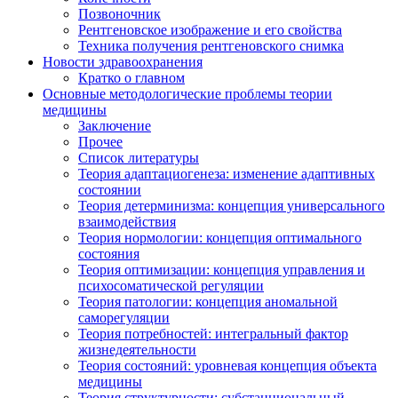
Позвоночник
Рентгеновское изображение и его свойства
Техника получения рентгеновского снимка
Новости здравоохранения
Кратко о главном
Основные методологические проблемы теории
медицины
Заключение
Прочее
Список литературы
Теория адаптациогенеза: изменение адаптивных
состоянии
Теория детерминизма: концепция универсального
взаимодействия
Теория нормологии: концепция оптимального
состояния
Теория оптимизации: концепция управления и
психосоматической регуляции
Теория патологии: концепция аномальной
саморегуляции
Теория потребностей: интегральный фактор
жизнедеятельности
Теория состояний: уровневая концепция объекта
медицины
Теория структурности: субстанциональный