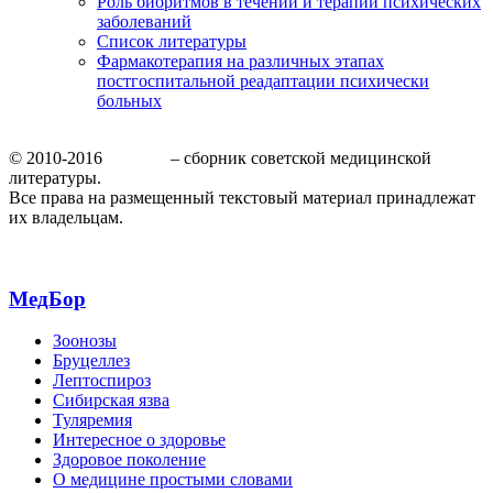
Роль биоритмов в течении и терапии психических
заболеваний
Список литературы
Фармакотерапия на различных этапах
постгоспитальной реадаптации психически
больных
© 2010-2016
МедБор
– сборник советской медицинской
литературы.
Все права на размещенный текстовый материал принадлежат
их владельцам.
МедБор
Зоонозы
Бруцеллез
Лептоспироз
Сибирская язва
Туляремия
Интересное о здоровье
Здоровое поколение
О медицине простыми словами