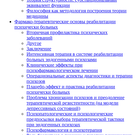
эквивалент функции
Философия как методология построения теории
медицины
Фармако-терапевтические основы реабилитации
психически больных
Вторичная профилактика психических
заболеваний
Другое
Заключение
Интенсивная терапия в системе реабилитации
больных эндогенными психозами
Клинические эффекты при
психофармакологическом лечении
Операциональные аспекты диагностики и терапии
психозов
Плацебо-эффект и практика реабилитации
психически больных
Проблема хронизации психозов и преодоление
терапевтической резистентности (на модели
депрессивных состояний)
Психопатологические и психологические
предпосылки выбора терапевтической тактики
при эндогенных психозах
Психофармакология и психотерапия