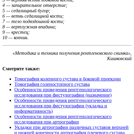
4 — запирательное отверстие;
5 — седалищный бугор;
6 — ветвь седалищной кости;
7 — тело подвздошной кости;
8 — вертлужная впадина;
9 — крестец;
10 — копчик.
«Методика и техника получения рентгеновского снимка»,
Кишковский
Смотрите также:
Томография коленного сустава в боковой проекции
Томография голеностопного сустава
Особенности проведения рентгенологического
исследования при фистулографии (назначение)
Особенности проведения рентгенологического
исследования при фистулографии (укладка и
информативность)
Особенности проведения рентгенологического
исследования при артрографии
Укладки при артрографии различных суставов верхней
и нижней конечности артрография плечевого сустава