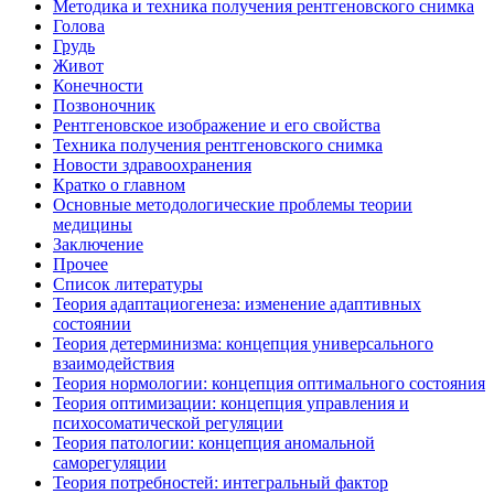
Методика и техника получения рентгеновского снимка
Голова
Грудь
Живот
Конечности
Позвоночник
Рентгеновское изображение и его свойства
Техника получения рентгеновского снимка
Новости здравоохранения
Кратко о главном
Основные методологические проблемы теории
медицины
Заключение
Прочее
Список литературы
Теория адаптациогенеза: изменение адаптивных
состоянии
Теория детерминизма: концепция универсального
взаимодействия
Теория нормологии: концепция оптимального состояния
Теория оптимизации: концепция управления и
психосоматической регуляции
Теория патологии: концепция аномальной
саморегуляции
Теория потребностей: интегральный фактор