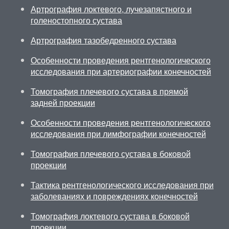
Артрография локтевого, лучезапястного и
голеностопного сустава
Артрография тазобедренного сустава
Особенности проведения рентгенологического
исследования при артериографии конечностей
Томография плечевого сустава в прямой
задней проекции
Особенности проведения рентгенологического
исследования при лимфографии конечностей
Томография плечевого сустава в боковой
проекции
Тактика рентгенологического исследования при
заболеваниях и повреждениях конечностей
Томография локтевого сустава в боковой
проекции