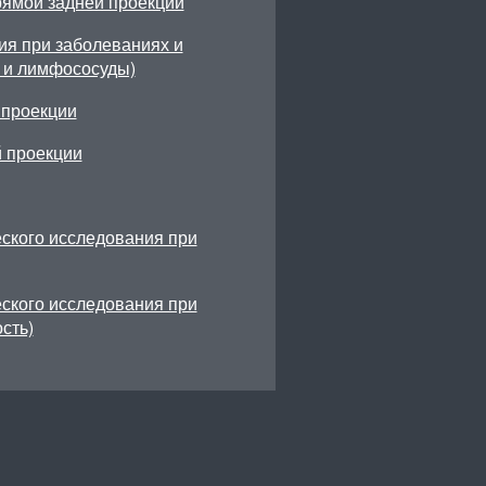
рямой задней проекции
ия при заболеваниях и
и и лимфососуды)
 проекции
й проекции
ского исследования при
ского исследования при
сть)