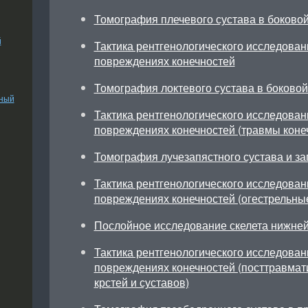
Томография плечевого сустава в боково
й
Тактика рентгенологического исследован
повреждениях конечностей
Томография локтевого сустава в боковой
ьный
Тактика рентгенологического исследован
повреждениях конечностей (травмы коне
Томография лучезапястного сустава и за
Тактика рентгенологического исследован
повреждениях конечностей (огестрельны
Послойное исследование скелета нижней
Тактика рентгенологического исследован
повреждениях конечностей (посттравмат
крстей и суставов)