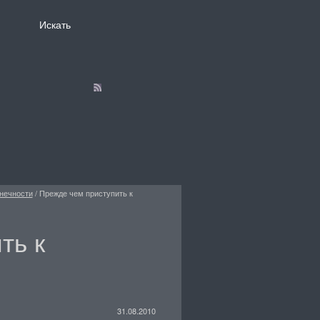
нечности
/
Прежде чем приступить к
ть к
31.08.2010