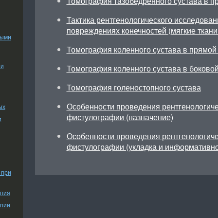
Томография тазобедренного сустава в п
Тактика рентгенологического исследован
повреждениях конечностей (мягкие ткан
ными
Томография коленного сустава в прямой
ии
Томография коленного сустава в боково
Томография голеностопного сустава
Особенности проведения рентгенологиче
ых
фистулографии (назначение)
и
Особенности проведения рентгенологиче
фистулографии (укладка и информативно
 при
апия
апии