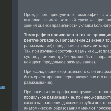
Прежде чем приступить к томографии, в э
выполнен снимок, который сразу же проявл
зрения оценки правильности укладки больного
Томографию производят в тех же проекция
рентгенографию.
Направление движения тру
размазывание) определяется задачами каждог
Так, при изучении состояния замыкающих пла
сустав, движение трубки должно быть направ
ной щели (продольное размазывание).
При исследовании кортикального слоя диафиз
быть ориентировано перпендикулярно его пов
размазывание).
ния
При наличии томографа, конструкция которого
продольное размазывание, при необходимости
косого направления движения трубки по отно
анатомическим образованиям меняют положен