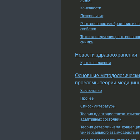
Конечности
Позвоночник
Рентгеновское изображение и ег
свойства
Техника получения рентгеновско
снимка
Новости здравоохранения
Кратко о главном
Основные методологически
проблемы теории медицин
Заключение
Прочее
Список литературы
Теория адаптациогенеза: измен
адаптивных состоянии
Теория детерминизма: концепци
универсального взаимодействия
Теория нормологии: концепция