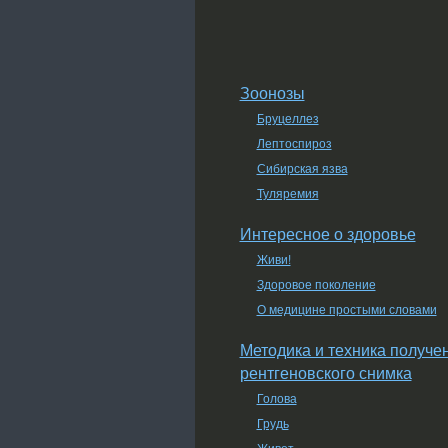
Зоонозы
Бруцеллез
Лептоспироз
Сибирская язва
Туляремия
Интересное о здоровье
Живи!
Здоровое поколение
О медицине простыми словами
Методика и техника получе
рентгеновского снимка
Голова
Грудь
Живот