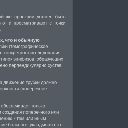
той же проекции должен быть
яют и просматривают с точки
.
х, что и обычную
бки (томографическое
о конкретного исследования.
стинок эпифизов, образующих
лено перпендикулярно сустав
а движение трубки должно
ерхности (поперечное
 обеспечивает только
 создания поперечного или
шению к тем или иным
ие больного, укладывая его