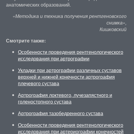
анатомических образований.
«Методика и техника получения рентгеновского
снимка»,
Кишковский
Смотрите также:
Особенности проведения рентгенологического
исследования при артрографии
Укладки при артрографии различных суставов
верхней и нижней конечности артрография
плечевого сустава
Артрография локтевого, лучезапястного и
голеностопного сустава
Артрография тазобедренного сустава
Особенности проведения рентгенологического
исследования при артериографии конечностей