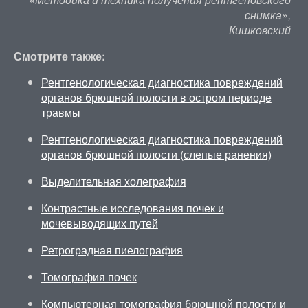
снимка»,
Кишковский
Смотрите также:
Рентгенологическая диагностика повреждений
органов брюшной полости в остром периоде
травмы
Рентгенологическая диагностика повреждений
органов брюшной полости (слепые ранения)
Выделительная холеграфия
Контрастные исследования почек и
мочевыводящих путей
Ретроградная пиелография
Томография почек
Компьютерная томография брюшной полости и