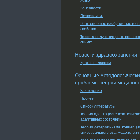
Конечности
Позвоночник
Рентгеновское изображение и ег
свойства
Техника получения рентгеновско
снимка
Новости здравоохранения
Кратко о главном
Основные методологически
проблемы теории медицин
Заключение
Прочее
Список литературы
Теория адаптациогенеза: измен
адаптивных состоянии
Теория детерминизма: концепци
универсального взаимодействия
Теория нормологии: концепция