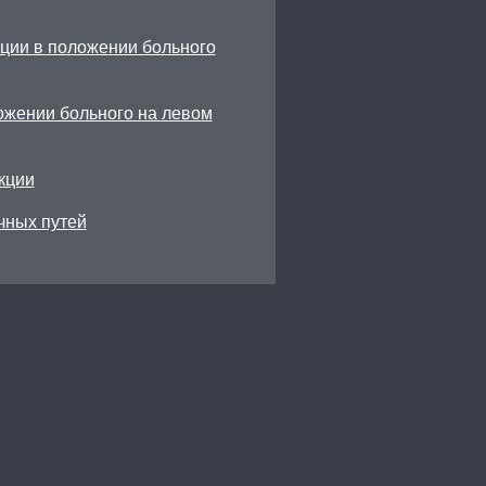
ции в положении больного
ожении больного на левом
кции
чных путей