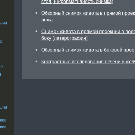
стоя (информативность снимка)
Обзорный снимок живота в прямой проек
лежа
ными
Снимок живота в прямой проекции в пол
боку (латерография)
ии
Обзорный снимок живота в боковой прое
Контрастные исследования печени и жел
ых
и
 при
апия
апии