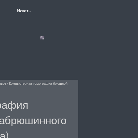
вот
/
Компьютерная томография брюшной
рафия
забрюшинного
а)