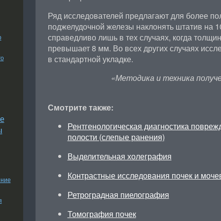
Ряд исследователей предлагают для более по
поджелудочной железы наклонять штатив на 10
справедливо лишь в тех случаях, когда толщи
о
превышает 8 мм. Во всех других случаях исс
го
в стандартной укладке.
«Методика и техника получе
Смотрите также:
е
Рентгенологическая диагностика повре
ы
полости (слепые ранения)
Выделительная холеграфия
Контрастные исследования почек и моч
ение
Ретроградная пиелография
я
Томография почек