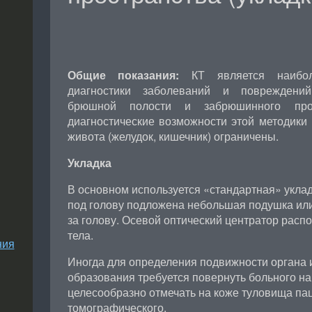
Общие показания:
КТ является наибол
диагностики заболеваний и повреждени
брюшной полости и забрюшинного про
диагностические возможности этой методики
живота (желудок, кишечник) ограничены.
Укладка
В основном используется «стандартная» уклад
под голову подложена небольшая подушка или
за голову. Осевой оптический центратор расп
тела.
ния
Иногда для определения подвижности органа 
образования требуется повернуть больного на 
целесообразно отмечать на коже туловища па
томографического.