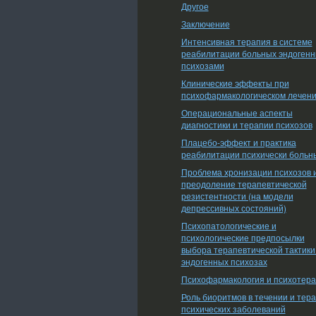
Другое
Заключение
Интенсивная терапия в системе
реабилитации больных эндоген
психозами
Клинические эффекты при
психофармакологическом лечен
Операциональные аспекты
диагностики и терапии психозов
Плацебо-эффект и практика
реабилитации психически больн
Проблема хронизации психозов 
преодоление терапевтической
резистентности (на модели
депрессивных состояний)
Психопатологические и
психологические предпосылки
выбора терапевтической тактики
эндогенных психозах
Психофармакология и психотер
Роль биоритмов в течении и тер
психических заболеваний