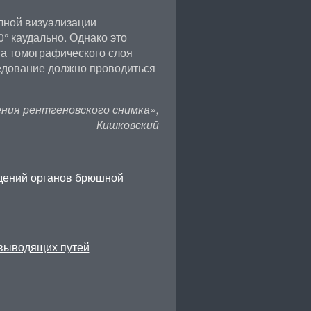
лной визуализации
° каудально. Однако это
на томографического слоя
ледование должно проводиться
ния рентгеновского снимка»,
Кишковский
ждений органов брюшной
евыводящих путей