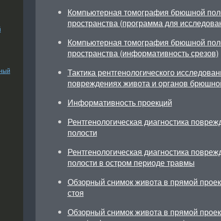
Компьютерная томография брюшной пол
пространства (программа для исследова
й
Компьютерная томография брюшной пол
пространства (информативность срезов)
ьный
Тактика рентгенологического исследован
повреждениях живота и органов брюшно
Информативность проекций
Рентгенологическая диагностика повре
полости
Рентгенологическая диагностика повре
полости в остром периоде травмы
Обзорный снимок живота в прямой проек
стоя
Обзорный снимок живота в прямой проек