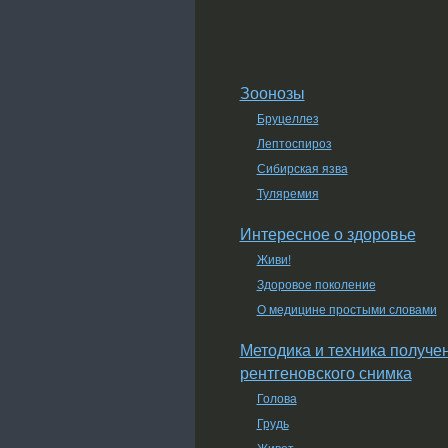
Зоонозы
Бруцеллез
Лептоспироз
Сибирская язва
Туляремия
Интересное о здоровье
Живи!
Здоровое поколение
О медицине простыми словами
Методика и техника получе
рентгеновского снимка
Голова
Грудь
Живот