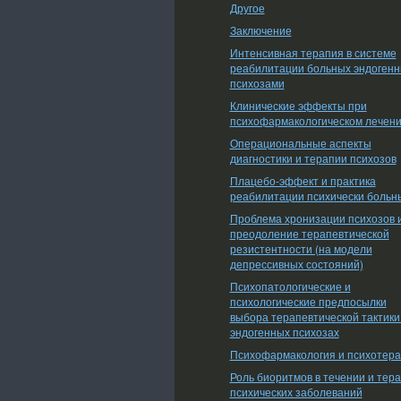
Другое
Заключение
Интенсивная терапия в системе
реабилитации больных эндоген
психозами
Клинические эффекты при
психофармакологическом лечен
Операциональные аспекты
диагностики и терапии психозов
Плацебо-эффект и практика
реабилитации психически больн
Проблема хронизации психозов 
преодоление терапевтической
резистентности (на модели
депрессивных состояний)
Психопатологические и
психологические предпосылки
выбора терапевтической тактики
эндогенных психозах
Психофармакология и психотер
Роль биоритмов в течении и тер
психических заболеваний