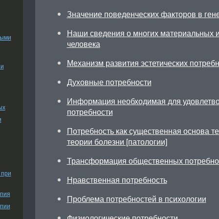
Значение поведенческих факторов в ген
Наши сведения о многих материальных и
ными
человека
Механизм развития эстетических потреб
ии
Духовные потребности
Информация необходимая для удовлетв
ых
потребности
и
Потребность как существенная основа те
теории болезни [патологии]
Трансформация общественных потребно
 при
Нравственная потребность
апия
Проблема потребностей в психологии
апии
Физиологические потребности