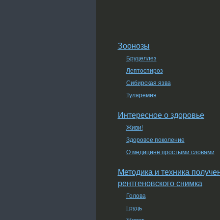
Зоонозы
Бруцеллез
Лептоспироз
Сибирская язва
Туляремия
Интересное о здоровье
Живи!
Здоровое поколение
О медицине простыми словами
Методика и техника получе
рентгеновского снимка
Голова
Грудь
Живот