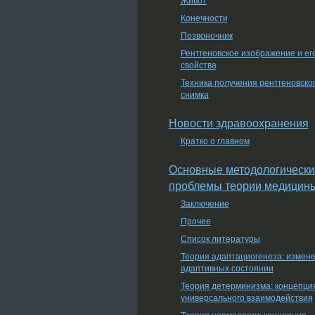
Конечности
Позвоночник
Рентгеновское изображение и ег
свойства
Техника получения рентгеновско
снимка
Новости здравоохранения
Кратко о главном
Основные методологически
проблемы теории медицин
Заключение
Прочее
Список литературы
Теория адаптациогенеза: измен
адаптивных состоянии
Теория детерминизма: концепци
универсального взаимодействия
Теория нормологии: концепция