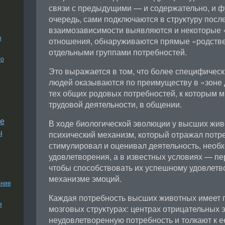
связи с предыдущими — и содержательно, и ф
очередь, сами подключаются в структуру посл
взаимозависимости выявляются и некоторые 
о
отношения, обнаруживаются прямые «родств
отдельными группами потребностей.
го
Это выражается в том, что более специфическ
людей оказываются по преимуществу в «зоне д
тех общих родовых потребностей, к которым м
трудовой деятельности, в общении.
е
В ходе биологической эволюции у высших жи
ы
психический механизм, который отражал потр
стимулировал и оценивал деятельность, необ
удовлетворения, а в известных условиях — пе
чтобы способствовать их успешному удовлетво
механизме эмоций.
ение
Каждая потребность высших животных имеет 
я
мозговых структурах: центрах отрицательных 
неудовлетворенную потребность и толкают к е