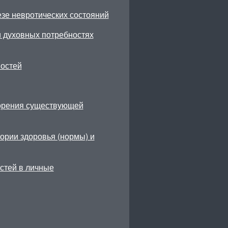
езе невротических состояний
 духовных потребностях
ностей
орения существующей
ории здоровья (нормы) и
стей в личные