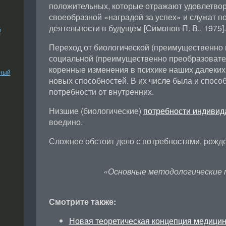
положительных, которые отражают удовлетво
своеобразной «наградой за успех» и служат 
деятельности в будущем [Симонов П. В., 1975].
й
Переход от биологической (преимущественно 
социальной (преимущественно преобразовате
коренные изменения в психике наших далеких
ьный
новых способностей. В их числе была и спосо
потребности от внутренних.
Низшие (биологические)
потребности индивид
воедино.
Сложнее обстоит дело с потребностями, рожд
«Основные методологические 
Смотрите также:
Новая теоретическая концепция медици