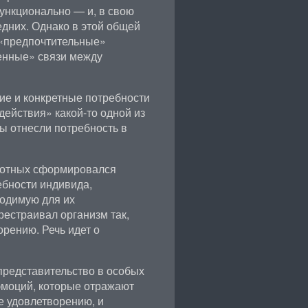
ункционально — и, в свою
едних. Однако в этой общей
«предпочтительные»
енные» связи между
ие и конкретные потребности
ействия» какой-то одной из
ы отнесли потребность в
вотных сформировался
ебности индивида,
ходимую для их
рестраивал организм так,
рению. Речь идет о
представительство в особых
эмоций, которые отражают
е удовлетворению, и