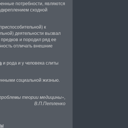
ренные потребности, являются
подкреплением сходной
приспособительной) к
льной) деятельности вызвал
 предков и породил ряд ее
бность отличать внешние
а
и рода и у человека слиты
енными социальной жизнью.
проблемы теории медицины»,
В.П.Петленко
ны