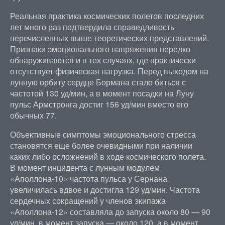
Реальная практика космических полетов последних
лет много раз подтвердила справедливость
перечисленных выше теоретических представлений.
Признаки эмоционального напряжения нередко
обнаруживаются и в тех случаях, где практически
отсутствует физическая нагрузка. Перед выходом на
лунную орбиту сердце Бормана стало биться с
частотой 130 уд/мин, а в момент посадки на Луну
пульс Армстронга достиг 156 уд/мин вместо его
обычных 77.
Объективные симптомы эмоционального стресса
становятся еще более очевидными при наличии
каких либо осложнений в ходе космического полета.
В момент инцидента с лунным модулем
«Аполлона-10» частота пульса у Сернана
увеличилась вдвое и достигла 129 уд/мин. Частота
сердечных сокращений у членов экипажа
«Аполлона-12» составляла до запуска около 80 — 90
уд/мин, в момент запуска — около 120, а в момент