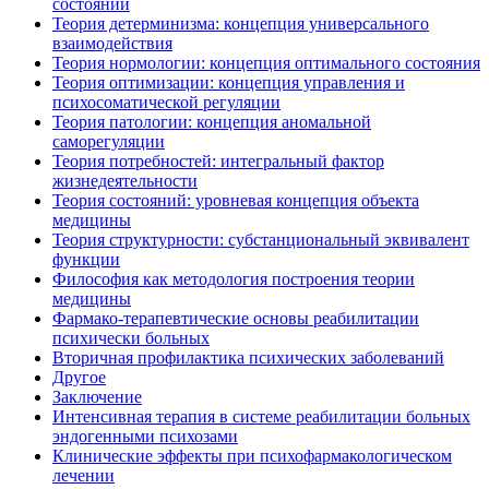
состоянии
Теория детерминизма: концепция универсального
взаимодействия
Теория нормологии: концепция оптимального состояния
Теория оптимизации: концепция управления и
психосоматической регуляции
Теория патологии: концепция аномальной
саморегуляции
Теория потребностей: интегральный фактор
жизнедеятельности
Теория состояний: уровневая концепция объекта
медицины
Теория структурности: субстанциональный эквивалент
функции
Философия как методология построения теории
медицины
Фармако-терапевтические основы реабилитации
психически больных
Вторичная профилактика психических заболеваний
Другое
Заключение
Интенсивная терапия в системе реабилитации больных
эндогенными психозами
Клинические эффекты при психофармакологическом
лечении