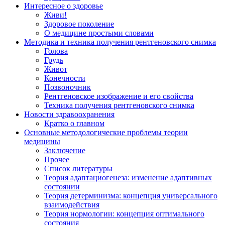
Интересное о здоровье
Живи!
Здоровое поколение
О медицине простыми словами
Методика и техника получения рентгеновского снимка
Голова
Грудь
Живот
Конечности
Позвоночник
Рентгеновское изображение и его свойства
Техника получения рентгеновского снимка
Новости здравоохранения
Кратко о главном
Основные методологические проблемы теории
медицины
Заключение
Прочее
Список литературы
Теория адаптациогенеза: изменение адаптивных
состоянии
Теория детерминизма: концепция универсального
взаимодействия
Теория нормологии: концепция оптимального
состояния