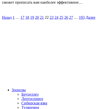
сможет прописать вам наиболее эффективное…
Назад
1
…
17
18
19
20
21
22
23
24
25
26
27
…
193
Далее
Зоонозы
Бруцеллез
Лептоспироз
Сибирская язва
Туляремия