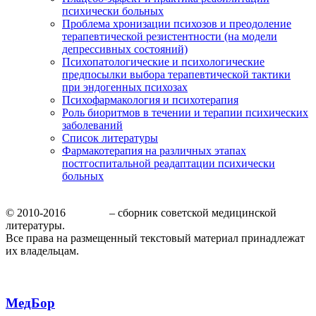
психически больных
Проблема хронизации психозов и преодоление
терапевтической резистентности (на модели
депрессивных состояний)
Психопатологические и психологические
предпосылки выбора терапевтической тактики
при эндогенных психозах
Психофармакология и психотерапия
Роль биоритмов в течении и терапии психических
заболеваний
Список литературы
Фармакотерапия на различных этапах
постгоспитальной реадаптации психически
больных
© 2010-2016
МедБор
– сборник советской медицинской
литературы.
Все права на размещенный текстовый материал принадлежат
их владельцам.
МедБор