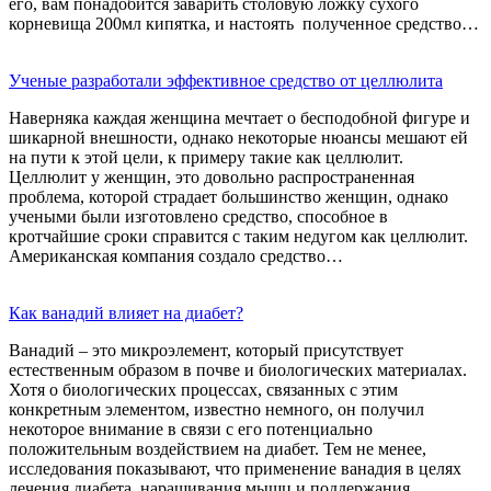
его, вам понадобится заварить столовую ложку сухого
корневища 200мл кипятка, и настоять полученное средство…
Ученые разработали эффективное средство от целлюлита
Наверняка каждая женщина мечтает о бесподобной фигуре и
шикарной внешности, однако некоторые нюансы мешают ей
на пути к этой цели, к примеру такие как целлюлит.
Целлюлит у женщин, это довольно распространенная
проблема, которой страдает большинство женщин, однако
учеными были изготовлено средство, способное в
кротчайшие сроки справится с таким недугом как целлюлит.
Американская компания создало средство…
Как ванадий влияет на диабет?
Ванадий – это микроэлемент, который присутствует
естественным образом в почве и биологических материалах.
Хотя о биологических процессах, связанных с этим
конкретным элементом, известно немного, он получил
некоторое внимание в связи с его потенциально
положительным воздействием на диабет. Тем не менее,
исследования показывают, что применение ванадия в целях
лечения диабета, наращивания мышц и поддержания