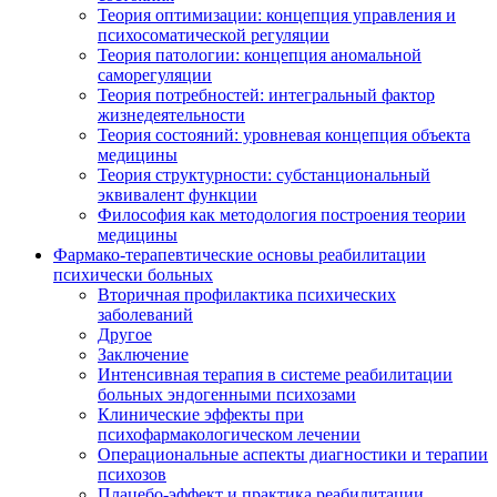
Теория оптимизации: концепция управления и
психосоматической регуляции
Теория патологии: концепция аномальной
саморегуляции
Теория потребностей: интегральный фактор
жизнедеятельности
Теория состояний: уровневая концепция объекта
медицины
Теория структурности: субстанциональный
эквивалент функции
Философия как методология построения теории
медицины
Фармако-терапевтические основы реабилитации
психически больных
Вторичная профилактика психических
заболеваний
Другое
Заключение
Интенсивная терапия в системе реабилитации
больных эндогенными психозами
Клинические эффекты при
психофармакологическом лечении
Операциональные аспекты диагностики и терапии
психозов
Плацебо-эффект и практика реабилитации