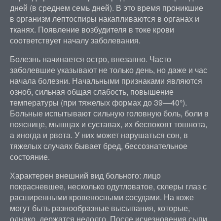
дней (в среднем семь дней). В это время проникшие
в организм лептоспиры накапливаются в органах и
тканях. Появление возбудителя в токе крови
соответствует началу заболевания.
Болезнь начинается остро, внезапно. Часто
заболевшие указывают не только день, но даже и час
начала болезни. Начальными признаками являются
озноб, сильная общая слабость, повышение
температуры (при тяжелых формах до 39—40°).
Больные испытывают сильную головную боль, боли в
пояснице, мышцах и суставах, их беспокоят тошнота,
а иногда и рвота. У них может нарушаться сон, в
тяжелых случаях бывает бред, бессознательное
состояние.
Характерен внешний вид больного: лицо
покрасневшее, несколько одутловатое, склеры глаз с
расширенными кровеносными сосудами. На коже
могут быть разнообразные высыпания, которые,
однако, держатся недолго. После исчезновения сыпи