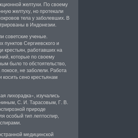
кционной желтухи. По своему
ную желтуху, но протекали
покровов тела у заболевших. В
стрированы в Индонезии.
и советские ученые.
х пунктов Сергиевского и
и крестьян, работавших на
аний, которые по своему
ным было то обстоятельство,
 покосе, не заболели. Работа
и косить сено крестьянам
ая лихорадка», изучались
ниным, С. И. Тарасовым, Г. В.
оспирозной природе
ля особый тип лептоспир,
оспирами.
ностранной медицинской