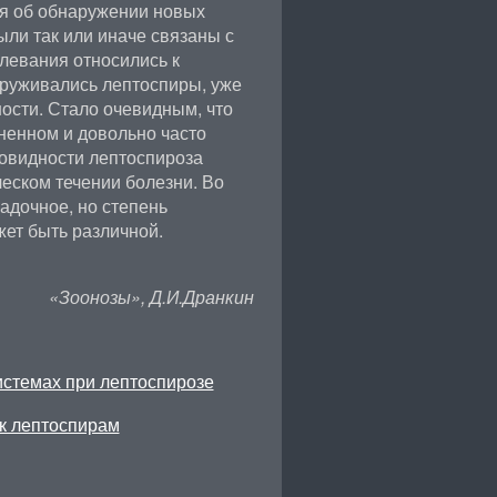
я об обнаружении новых
ыли так или иначе связаны с
левания относились к
аруживались лептоспиры, уже
ости. Стало очевидным, что
ненном и довольно часто
овидности лептоспироза
ческом течении болезни. Во
адочное, но степень
ет быть различной.
«Зоонозы», Д.И.Дранкин
системах при лептоспирозе
 к лептоспирам