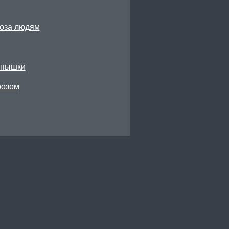
роза людям
спышки
розом