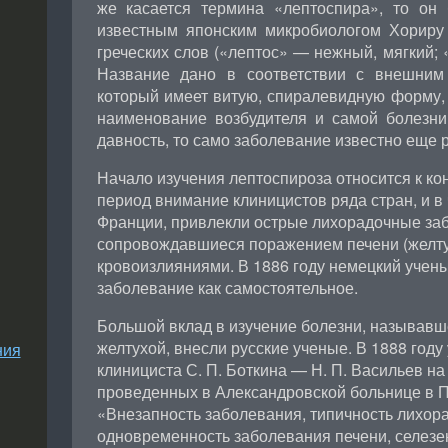
же касается термина «лептоспира», то он
известным японским микробиологом Хориру
греческих слов («лептос» — нежный, мягкий; 
Название дано в соответствии с внешним 
который имеет витую, спиралевидную форму
наименование возбудителя и самой болезн
давность, то само заболевание известно еще 
Начало изучения лептоспироза относится к кон
период внимание клиницистов ряда стран, и в 
Франции, привлекли острые лихорадочные за
сопровождавшиеся поражением печени (желтух
кровоизлияниями. В 1886 году немецкий учены
заболевание как самостоятельное.
Большой вклад в изучение болезни, называвш
желтухой, внесли русские ученые. В 1888 году
ния
клинициста С. П. Боткина — Н. П. Васильев н
проведенных в Александровской больнице в П
«Внезапность заболевания, типичность лихор
одновременность заболевания печени, селезенк