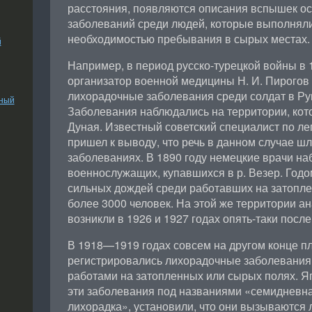
расстояния, появляются описания вспышек о
заболеваний среди людей, которые выполнял
необходимостью пребывания в сырых местах.
й
Например, в период русско-турецкой войны в 
организатор военной медицины Н. И. Пирогов
лихорадочные заболевания среди солдат в Ру
ьный
Заболевания наблюдались на территории, кот
Дуная. Известный советский специалист по ле
пришел к выводу, что речь в данном случае ш
заболеваниях. В 1890 году немецкие врачи н
военнослужащих, купавшихся в р. Везер. Годо
сильных дождей среди работавших на затопле
более 3000 человек. На этой же территории а
возникли в 1926 и 1927 годах опять-таки посл
В 1918—1919 годах совсем на другом конце п
регистрировались лихорадочные заболевания
работами на затопленных или сырых полях. Я
эти заболевания под названиями «семидневна
лихорадка», установили, что они вызываются