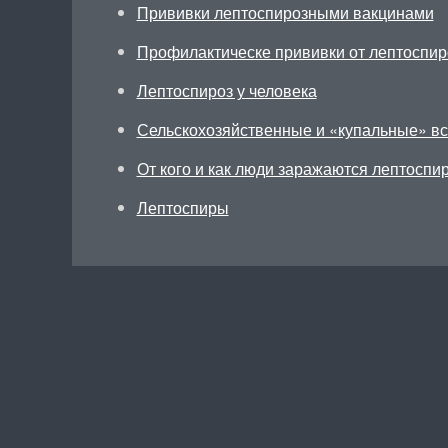
Прививки лептоспирозными вакцинами
Профилактическе прививки от лептоспи
Лептоспироз у человека
Сельскохозяйственные и «купальные» в
От кого и как люди заражаются лептоспи
Лептоспиры