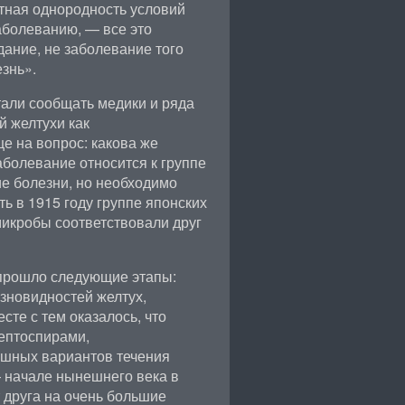
стная однородность условий
заболеванию, — все это
дание, не заболевание того
знь».
тали сообщать медики и ряда
й желтухи как
е на вопрос: какова же
аболевание относится к группе
е болезни, но необходимо
ть в 1915 году группе японских
икробы соответствовали друг
 прошло следующие этапы:
азновидностей желтух,
те с тем оказалось, что
ептоспирами,
ушных вариантов течения
 начале нынешнего века в
 друга на очень большие