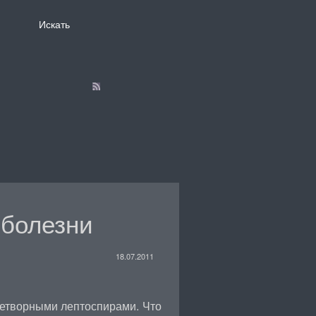
 болезни
18.07.2011
етворными лептоспирами. Что