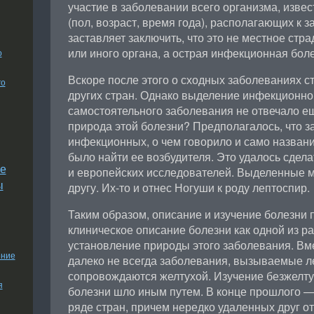
участие в заболевании всего организма, изве
(пол, возраст, время года), располагающих к 
заставляет заключить, что это не местное стра
или иного органа, а острая инфекционная боле
о
Вскоре после этого о сходных заболеваниях с
го
других стран. Однако выделение инфекционно
самостоятельного заболевания не отвечало ещ
природа этой болезни? Предполагалось, что з
инфекционных, о чем говорило и само названи
было найти ее возбудителя. Это удалось сдела
е
и европейских исследователей. Выделенные м
ы
другу. Их-то и отнес Ногуши к роду лептоспир.
Таким образом, описание и изучение болезни
клиническое описание болезни как одной из р
установление природы этого заболевания. Вмес
ение
далеко не всегда заболевания, вызываемые л
сопровождаются желтухой. Изучение безжелт
я
болезни шло иным путем. В конце прошлого —
ряде стран, причем нередко удаленных друг от