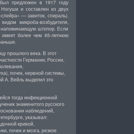
 был предложен в 1917 году
 Ногуши и составлен из двух
«спейра» — завиток, спираль).
видом микроба-возбудителя,
, напоминающую штопор. Если
и имеет более чем 65-летнюю
раньше.
цу прошлого века. В этот
частности Германии, России,
болевания,
а), почек, нервной системы,
й А. Вейль выделил это
ейся тогда инфекционной
 ученик знаменитого русского
а основании наблюдений,
етербурге, указывал:
адочной кривой,
и, почек и мозга, резкое