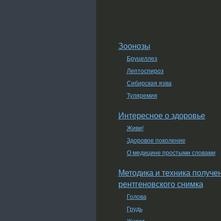
Зоонозы
Бруцеллез
Лептоспироз
Сибирская язва
Туляремия
Интересное о здоровье
Живи!
Здоровое поколение
О медицине простыми словами
Методика и техника получе
рентгеновского снимка
Голова
Грудь
Живот