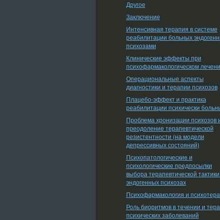
Другое
Заключение
Интенсивная терапия в системе
реабилитации больных эндоген
психозами
Клинические эффекты при
психофармакологическом лечен
Операциональные аспекты
диагностики и терапии психозов
Плацебо-эффект и практика
реабилитации психически больн
Проблема хронизации психозов 
преодоление терапевтической
резистентности (на модели
депрессивных состояний)
Психопатологические и
психологические предпосылки
выбора терапевтической тактики
эндогенных психозах
Психофармакология и психотер
Роль биоритмов в течении и тер
психических заболеваний