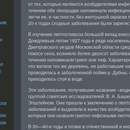
от тех, которые являются возбудителями инфе
течению обе лихорадки напоминали инфекцион
легче ее, в частности, без желтушной окраски 
ными
20-х годах сходные заболевания были зареги
В изучение лептоспироза большой вклад внесл
ии
Дождливым летом 1927 года в ряде населенны
Дмитровского уездов Московской области сред
покосе сена, возникло более двухсот заболев
течению напоминали грипп или тиф. Характер
ых
что жители тех же деревень, не работавшие на
и
проводилась в заболоченной пойме р. Дубны, 
приходилось стоя в воде.
Эти заболевания, получившие название «водн
группой советских исследователей: В. А. Баше
Эпштейном. Они пришли к заключению о лепт
 при
заболеваний и выделили в качестве возбудите
которые они назвали гриппо-тифозными лепт
апия
апии
В 30—40-е годы и позже в отечественной и и