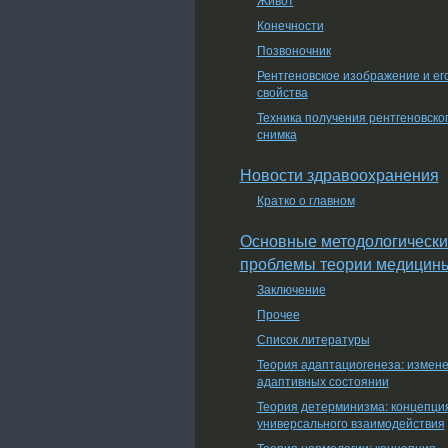
Конечности
Позвоночник
Рентгеновское изображение и ег
свойства
Техника получения рентгеновско
снимка
Новости здравоохранения
Кратко о главном
Основные методологически
проблемы теории медицин
Заключение
Прочее
Список литературы
Теория адаптациогенеза: измен
адаптивных состоянии
Теория детерминизма: концепци
универсального взаимодействия
Теория нормологии: концепция