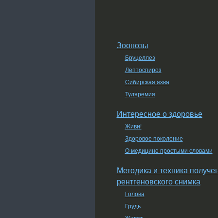
Зоонозы
Бруцеллез
Лептоспироз
Сибирская язва
Туляремия
Интересное о здоровье
Живи!
Здоровое поколение
О медицине простыми словами
Методика и техника получе
рентгеновского снимка
Голова
Грудь
Живот