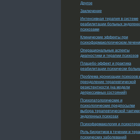
Другое
Заключение
Интенсивная терапия в системе
реабилитации больных эндоген
психозами
Клинические эффекты при
психофармакологическом лечен
Операциональные аспекты
диагностики и терапии психозов
Плацебо-эффект и практика
реабилитации психически больн
Проблема хронизации психозов 
преодоление терапевтической
резистентности (на модели
депрессивных состояний)
Психопатологические и
психологические предпосылки
выбора терапевтической тактики
эндогенных психозах
Психофармакология и психотер
Роль биоритмов в течении и тер
психических заболеваний