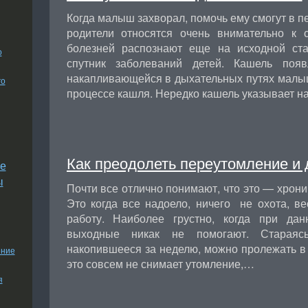
Когда малыш захворал, помочь ему смогут в п
родители относятся очень внимательно к 
болезней распознают еще на исходной ст
о
спутник заболеваний детей. Кашель появ
накапливающейся в дыхательных путях малыш
го
процессе кашля. Нередко кашель указывает н
Как преодолеть переутомление и
е
ы
Почти все отлично понимают, что это — хрони
Это когда все надоело, ничего не охота, в
работу. Наиболее грустно, когда при да
выходные никак не помогают. Стараясь
накопившееся за неделю, можно пролежать в 
ение
это совсем не снимает утомление,…
я