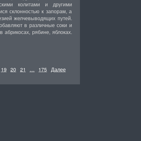
ескими колитами и другими
ся склонностью к запорам, а
езией желчевыводящих путей.
добавляют в различные соки и
 абрикосах, рябине, яблоках.
19
20
21
…
175
Далее