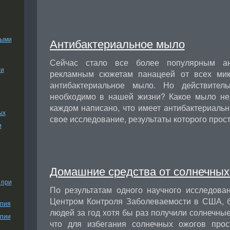
ными
Антибактериальное мыло
Сейчас стало все более популярным ан
ии
рекламным сюжетам панацеей от всех мик
антибактериальное мыло. Но действите
необходимо в нашей жизни? Какое мыло не
каждом написано, что имеет антибактериаль
ых
свое исследование, результаты которого прост
и
Домашние средства от солнечных
 при
По результатам одного научного исследова
Центром Контроля Заболеваемости в США, 
апия
людей за год хотя бы раз получили солнечные 
апии
что для избегания солнечных ожогов прос