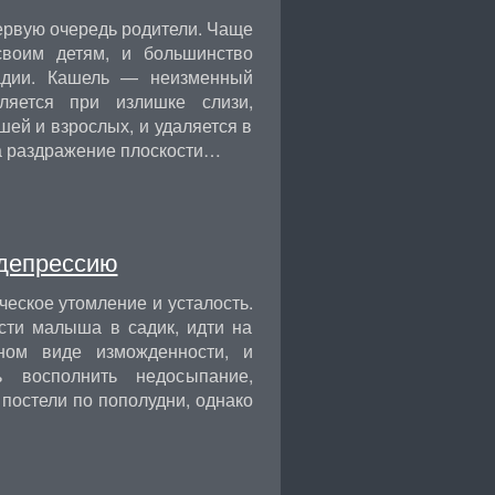
ервую очередь родители. Чаще
своим детям, и большинство
адии. Кашель — неизменный
ляется при излишке слизи,
ей и взрослых, и удаляется в
а раздражение плоскости…
 депрессию
ческое утомление и усталость.
ести малыша в садик, идти на
нном виде изможденности, и
 восполнить недосыпание,
постели по пополудни, однако