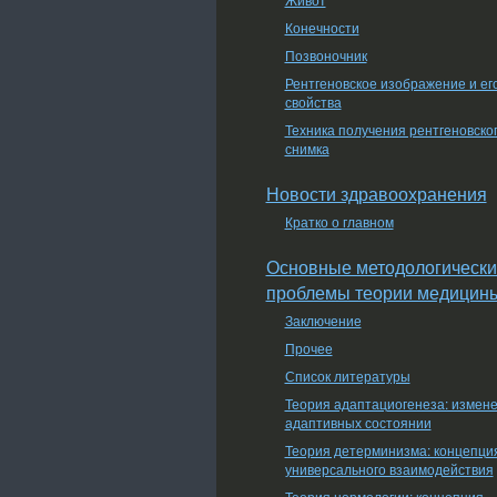
Конечности
Позвоночник
Рентгеновское изображение и ег
свойства
Техника получения рентгеновско
снимка
Новости здравоохранения
Кратко о главном
Основные методологически
проблемы теории медицин
Заключение
Прочее
Список литературы
Теория адаптациогенеза: измен
адаптивных состоянии
Теория детерминизма: концепци
универсального взаимодействия
Теория нормологии: концепция