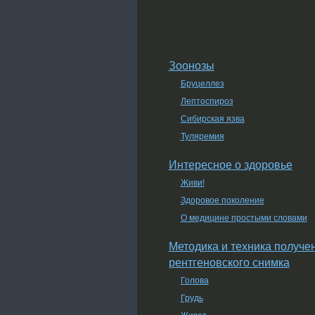
Зоонозы
Бруцеллез
Лептоспироз
Сибирская язва
Туляремия
Интересное о здоровье
Живи!
Здоровое поколение
О медицине простыми словами
Методика и техника получе
рентгеновского снимка
Голова
Грудь
Живот