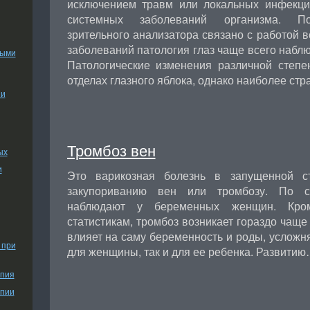
исключением травм или локальных инфекц
системных заболеваний организма. По
зрительного анализатора связано с работой в
заболеваний патология глаз чаще всего наблю
ными
Патологические изменения различной степе
отделах глазного яблока, однако наиболее стр
ии
Тромбоз вен
ых
и
Это варикозная болезнь в запущенной с
закупориванию вен или тромбозу. По ст
наблюдают у беременных женщин. Кром
статистикам, тромбоз возникает гораздо чаще
влияет на саму беременность и роды, усложня
 при
для женщины, так и для ее ребенка. Развити
апия
апии