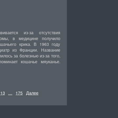
вивается из-за отсутствия
сомы, в медицине получило
шачьего крика. В 1963 году
иатр из Франции. Название
илось за болезнью из-за того,
оминает кошачье мяуканье.
13
…
175
Далее