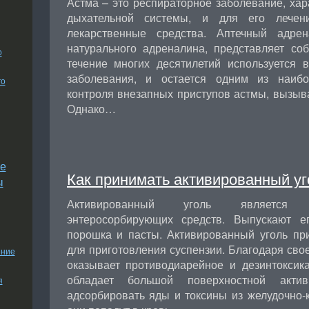
Астма – это респираторное заболевание, ха
дыхательной системы, и для его лечен
лекарственные средства. Аптечный адрен
натурального адреналина, представляет со
о
течение многих десятилетий используется в
заболевания, и остается одним из наиб
го
контроля внезапных приступов астмы, вызы
Однако…
е
Как принимать активированный уг
ы
Активированный уголь является 
энтеросорбирующих средств. Выпускают ег
порошка и пасты. Активированный уголь пр
для приготовления суспензии. Благодаря свое
ение
оказывает противодиарейное и дезинтоксик
обладает большой поверхностной актив
я
адсорбировать яды и токсины из желудочно-