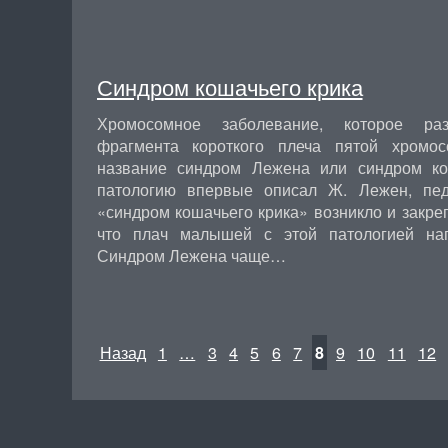
Синдром кошачьего крика
Хромосомное заболевание, которое раз
фрагмента короткого плеча пятой хромо
название синдром Лежена или синдром ко
патологию впервые описал Ж. Лежен, пед
«синдром кошачьего крика» возникло и закреп
что плач малышей с этой патологией нап
Синдром Лежена чаще…
Назад
1
…
3
4
5
6
7
8
9
10
11
12