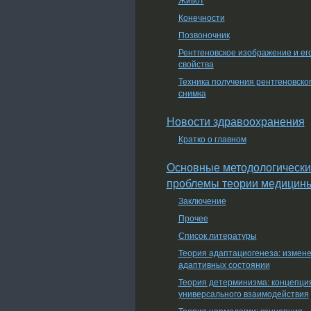
Конечности
Позвоночник
Рентгеновское изображение и ег
свойства
Техника получения рентгеновско
снимка
Новости здравоохранения
Кратко о главном
Основные методологически
проблемы теории медицин
Заключение
Прочее
Список литературы
Теория адаптациогенеза: измен
адаптивных состоянии
Теория детерминизма: концепци
универсального взаимодействия
Теория нормологии: концепция