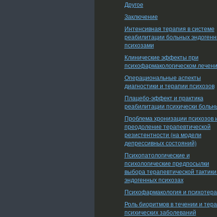
Другое
Заключение
Интенсивная терапия в системе
реабилитации больных эндоген
психозами
Клинические эффекты при
психофармакологическом лечен
Операциональные аспекты
диагностики и терапии психозов
Плацебо-эффект и практика
реабилитации психически больн
Проблема хронизации психозов 
преодоление терапевтической
резистентности (на модели
депрессивных состояний)
Психопатологические и
психологические предпосылки
выбора терапевтической тактики
эндогенных психозах
Психофармакология и психотер
Роль биоритмов в течении и тер
психических заболеваний