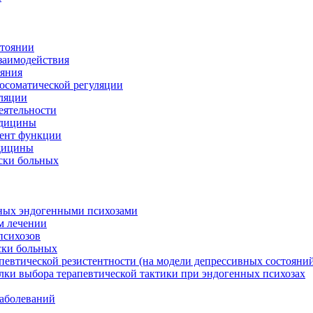
стоянии
заимодействия
ояния
осоматической регуляции
уляции
еятельности
едицины
лент функции
едицины
ски больных
ьных эндогенными психозами
м лечении
психозов
ски больных
певтической резистентности (на модели депрессивных состояни
лки выбора терапевтической тактики при эндогенных психозах
заболеваний