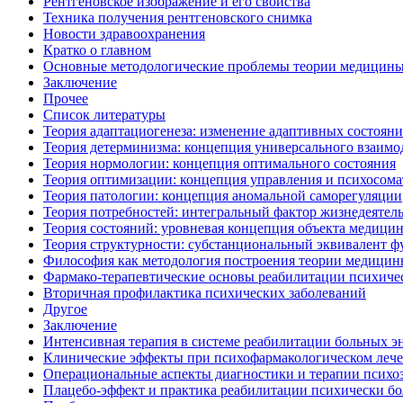
Рентгеновское изображение и его свойства
Техника получения рентгеновского снимка
Новости здравоохранения
Кратко о главном
Основные методологические проблемы теории медицин
Заключение
Прочее
Список литературы
Теория адаптациогенеза: изменение адаптивных состоян
Теория детерминизма: концепция универсального взаимо
Теория нормологии: концепция оптимального состояния
Теория оптимизации: концепция управления и психосома
Теория патологии: концепция аномальной саморегуляции
Теория потребностей: интегральный фактор жизнедеятел
Теория состояний: уровневая концепция объекта медици
Теория структурности: субстанциональный эквивалент 
Философия как методология построения теории медици
Фармако-терапевтические основы реабилитации психиче
Вторичная профилактика психических заболеваний
Другое
Заключение
Интенсивная терапия в системе реабилитации больных 
Клинические эффекты при психофармакологическом леч
Операциональные аспекты диагностики и терапии психо
Плацебо-эффект и практика реабилитации психически б