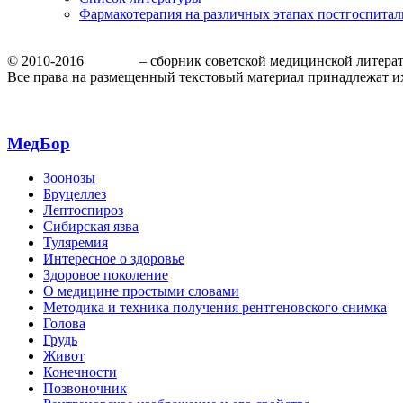
Фармакотерапия на различных этапах постгоспита
© 2010-2016
МедБор
– сборник советской медицинской литера
Все права на размещенный текстовый материал принадлежат и
МедБор
Зоонозы
Бруцеллез
Лептоспироз
Сибирская язва
Туляремия
Интересное о здоровье
Здоровое поколение
О медицине простыми словами
Методика и техника получения рентгеновского снимка
Голова
Грудь
Живот
Конечности
Позвоночник