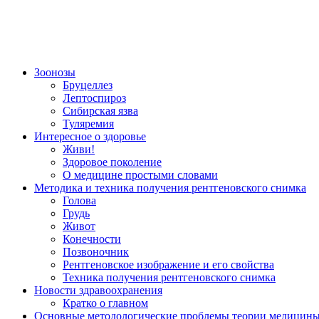
Зоонозы
Бруцеллез
Лептоспироз
Сибирская язва
Туляремия
Интересное о здоровье
Живи!
Здоровое поколение
О медицине простыми словами
Методика и техника получения рентгеновского снимка
Голова
Грудь
Живот
Конечности
Позвоночник
Рентгеновское изображение и его свойства
Техника получения рентгеновского снимка
Новости здравоохранения
Кратко о главном
Основные методологические проблемы теории медицин