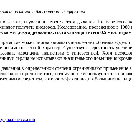
 самые различные благотворные эффекты.
 в легких, и увеличивается частота дыхания. По мере того, к
инают получать кислород. Исследование, проведенное в 1980 год
тов может
доза адреналина, составляющая всего 0,5 миллигра
 при астме может иногда вызывать появление побочных эффектов.
ычно имеют легкий характер. Существует вероятность увели
ьзовать адреналин пациентам с гипертонией. Хотя исслед
ваниями сердца не испытывают значительного повышения кровян
 давления в определенной степени ограничивают применение ад
еще одной причиной того, почему он не используется так широк
езаменимым средством, которое эффективно для большинства пац
ку даже без жалоб