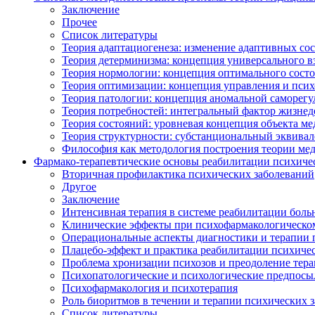
Заключение
Прочее
Список литературы
Теория адаптациогенеза: изменение адаптивных со
Теория детерминизма: концепция универсального в
Теория нормологии: концепция оптимального сост
Теория оптимизации: концепция управления и псих
Теория патологии: концепция аномальной саморег
Теория потребностей: интегральный фактор жизнед
Теория состояний: уровневая концепция объекта м
Теория структурности: субстанциональный эквива
Философия как методология построения теории м
Фармако-терапевтические основы реабилитации психиче
Вторичная профилактика психических заболеваний
Другое
Заключение
Интенсивная терапия в системе реабилитации бол
Клинические эффекты при психофармакологическо
Операциональные аспекты диагностики и терапии 
Плацебо-эффект и практика реабилитации психиче
Проблема хронизации психозов и преодоление тера
Психопатологические и психологические предпосы
Психофармакология и психотерапия
Роль биоритмов в течении и терапии психических 
Список литературы