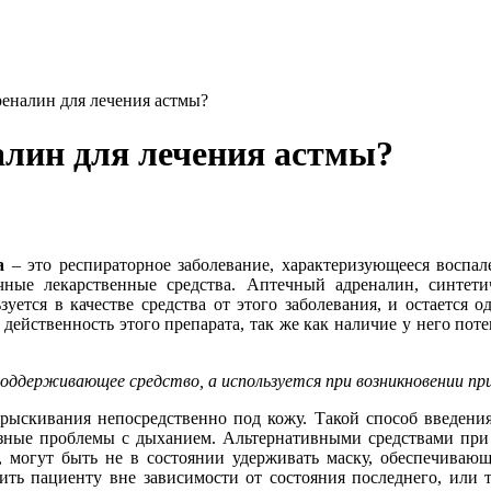
реналин для лечения астмы?
алин для лечения астмы?
а
– это респираторное заболевание, характеризующееся воспал
чные лекарственные средства. Аптечный адреналин, синтетич
зуется в качестве средства от этого заболевания, и остается
йственность этого препарата, так же как наличие у него поте
оддерживающее средство, а используется при возникновении п
рыскивания непосредственно под кожу. Такой способ введения 
езные проблемы с дыханием. Альтернативными средствами при 
, могут быть не в состоянии удерживать маску, обеспечивающ
ить пациенту вне зависимости от состояния последнего, или 