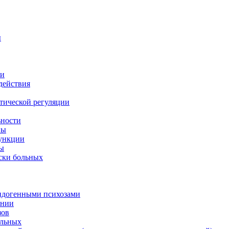
ы
ии
действия
тической регуляции
ьности
ны
функции
ны
ски больных
эндогенными психозами
ении
зов
ольных