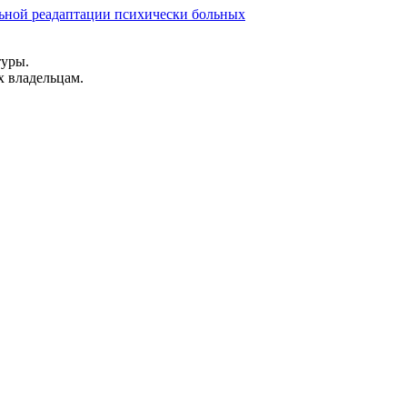
льной реадаптации психически больных
туры.
х владельцам.