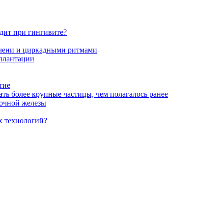
одит при гингивите?
ечени и циркадными ритмами
сплантации
тие
ть более крупные частицы, чем полагалось ранее
лочной железы
х технологий?