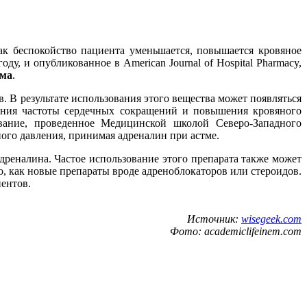
ак беспокойство пациента уменьшается, повышается кровяное
у, и опубликованное в American Journal of Hospital Pharmacy,
мма
.
 В результате использования этого вещества может появляться
чения частоты сердечных сокращений и повышения кровяного
ование, проведенное Медицинской школой Северо-Западного
ого давления, принимая адреналин при астме.
реналина. Частое использование этого препарата также может
о, как новые препараты вроде адреноблокаторов или стероидов.
иентов.
Источник:
wisegeek.com
Фото: academiclifeinem.com