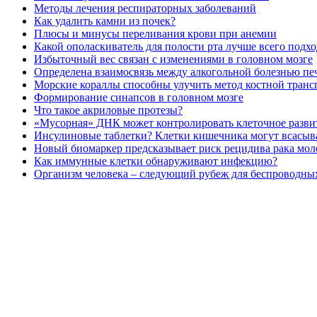
Методы лечения респираторных заболеваний
Как удалить камни из почек?
Плюсы и минусы переливания крови при анемии
Какой ополаскиватель для полости рта лучше всего подх
Избыточный вес связан с изменениями в головном мозге
Определена взаимосвязь между алкогольной болезнью п
Морские кораллы способны улучить метод костной тран
Формирование синапсов в головном мозге
Что такое акриловые протезы?
«Мусорная» ДНК может контролировать клеточное разви
Инсулиновые таблетки? Клетки кишечника могут всасыва
Новый биомаркер предсказывает риск рецидива рака мо
Как иммунные клетки обнаруживают инфекцию?
Организм человека – следующий рубеж для беспроводны