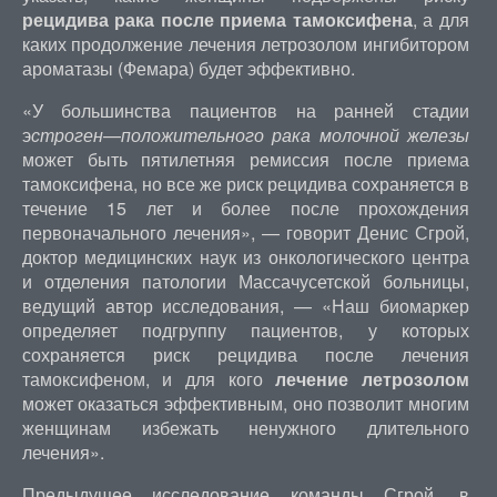
рецидива рака
после приема тамоксифена
, а для
каких продолжение лечения летрозолом ингибитором
ароматазы (Фемара) будет эффективно.
«У большинства пациентов на ранней стадии
э
строген
—
положительного рака молочной железы
может быть пятилетняя ремиссия после приема
тамоксифена, но все же риск рецидива сохраняется в
течение 15 лет и более после прохождения
первоначального лечения», — говорит Денис Сгрой,
доктор медицинских наук из онкологического центра
и отделения патологии Массачусетской больницы,
ведущий автор исследования, — «Наш биомаркер
определяет подгруппу пациентов, у которых
сохраняется риск рецидива после лечения
тамоксифеном, и для кого
лечение летрозолом
может оказаться эффективным, оно позволит многим
женщинам избежать ненужного длительного
лечения».
Предыдущее исследование команды Сгрой, в