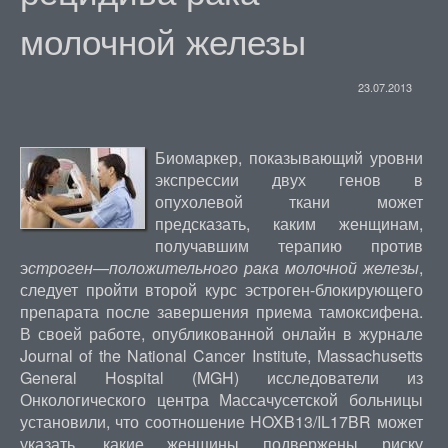
молочной железы
23.07.2013
Биомаркер, показывающий уровни
экспрессии двух генов в
опухолевой ткани может
предсказать, каким женщинам,
получавшим терапию против
э
строген
—
положительного рака молочной железы
,
следует пройти второй курс эстроген-блокирующего
препарата после завершения приема тамоксифена.
В своей работе, опубликованной онлайн в журнале
Journal of the National Cancer Institute, Massachusetts
General Hospital (MGH) исследователи из
Онкологического центра Массачусетской больницы
установили, что соотношение HOXB13/IL17BR может
указать, какие женщины подвержены риску