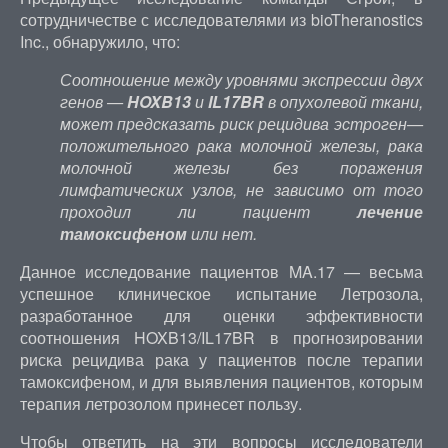
сотрудничестве с исследователями из bioTheranostics
Inc., обнаружило, что:
Соотношение между уровнями экспрессии двух
генов —
HOXB13
и
IL17BR
в опухолевой ткани,
может предсказать риск рецидива э
строген
—
положительного рака молочной железы
, рака
молочной железы без поражения
лимфатических узлов, не зависимо от того
проходил ли пациент
лечение
тамоксифеном
или нет.
Данное исследование пациентов MA.17 — весьма
успешное клиническое испытание Летрозола,
разработанное для оценки эффективности
соотношения HOXB13/IL17BR в прогнозировании
риска рецидива рака у пациентов после терапии
тамоксифеном, и для выявления пациентов, которым
терапия летрозолом принесет пользу.
Чтобы ответить на эти вопросы исследователи