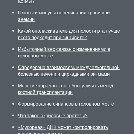
астмы?
Плюсы и минусы переливания крови при
анемии
Какой ополаскиватель для полости рта лучше
всего подходит при гингивите?
Избыточный вес связан с изменениями в
головном мозге
Определена взаимосвязь между алкогольной
болезнью печени и циркадными ритмами
Морские кораллы способны улучить метод
костной трансплантации
Формирование синапсов в головном мозге
Что такое акриловые протезы?
«Мусорная» ДНК может контролировать
клеточное развитие