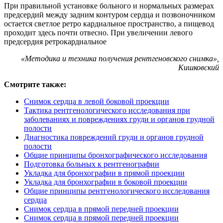
При правильной установке больного и нормальных размерах
предсердий между задним контуром сердца и позвоночником
остается светлое ретро кардиальное пространство, а пищевод
проходит здесь почти отвесно. При увеличении левого
предсердия ретрокардиальное
«Методика и техника получения рентгеновского снимка»,
Кишковский
Смотрите также:
Снимок сердца в левой боковой проекции
Тактика рентгенологического исследования при
заболеваниях и повреждениях груди и органов грудной
полости
Диагностика повреждений груди и органов грудной
полости
Общие принципы бронхографического исследования
Подготовка больных к рентгенографии
Укладка для бронхографии в прямой проекции
Укладка для бронхографии в боковой проекции
Общие принципы рентгенологического исследования
сердца
Снимок сердца в прямой передней проекции
Снимок сердца в прямой передней проекции