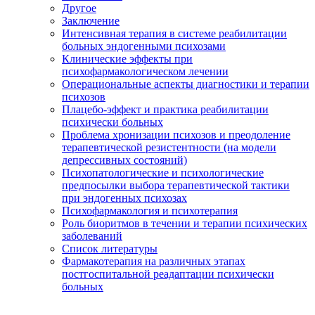
Другое
Заключение
Интенсивная терапия в системе реабилитации
больных эндогенными психозами
Клинические эффекты при
психофармакологическом лечении
Операциональные аспекты диагностики и терапии
психозов
Плацебо-эффект и практика реабилитации
психически больных
Проблема хронизации психозов и преодоление
терапевтической резистентности (на модели
депрессивных состояний)
Психопатологические и психологические
предпосылки выбора терапевтической тактики
при эндогенных психозах
Психофармакология и психотерапия
Роль биоритмов в течении и терапии психических
заболеваний
Список литературы
Фармакотерапия на различных этапах
постгоспитальной реадаптации психически
больных