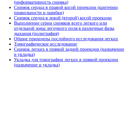
(информативность снимка)
Снимок сердца в правой косой проекции (критерии
правильности и ошибки)
Снимок сердца в левой (второй) косой проекции
Выполнение серии снимков всего легкого или
отдельной зоны легочного поля в различные фазы
дыхания (полиграфия)
Общие принципы послойного исследования легких
Томографическое исследование
Снимок легких в прямой задней проекции (назначение
и укладка)
Укладка для томографии легких в прямой проекции
(назначение и укладка)