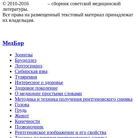
© 2010-2016
МедБор
– сборник советской медицинской
литературы.
Все права на размещенный текстовый материал принадлежат
их владельцам.
МедБор
Зоонозы
Бруцеллез
Лептоспироз
Сибирская язва
Туляремия
Интересное о здоровье
Здоровое поколение
О медицине простыми словами
Методика и техника получения рентгеновского снимка
Голова
Грудь
Живот
Конечности
Позвоночник
Рентгеновское изображение и его свойства
Техника получения рентгеновского снимка