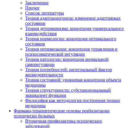
Заключение
Прочее
Список литературы
Теория адаптациогенеза: изменение адаптивных
состоянии
Теория детерминизма: концепция универсального
взаимодействия
Теория нормологии: концепция оптимального
состояния
Теория оптимизации: концепция управления и
психосоматической регуляции
Теория патологии: концепция аномальной
саморегуляции
Теория потребностей: интегральный фактор
жизнедеятельности
Теория состояний: уровневая концепция объекта
медицины
Теория структурности: субстанциональный
эквивалент функции
Философия как методология построения теории
медицины
Фармако-терапевтические основы реабилитации
психически больных
Вторичная профилактика психических
заболеваний