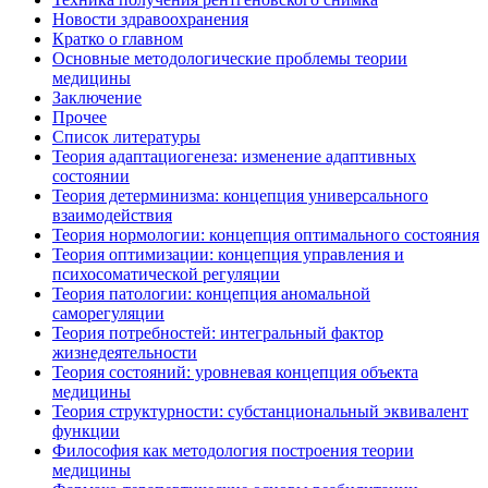
Новости здравоохранения
Кратко о главном
Основные методологические проблемы теории
медицины
Заключение
Прочее
Список литературы
Теория адаптациогенеза: изменение адаптивных
состоянии
Теория детерминизма: концепция универсального
взаимодействия
Теория нормологии: концепция оптимального состояния
Теория оптимизации: концепция управления и
психосоматической регуляции
Теория патологии: концепция аномальной
саморегуляции
Теория потребностей: интегральный фактор
жизнедеятельности
Теория состояний: уровневая концепция объекта
медицины
Теория структурности: субстанциональный эквивалент
функции
Философия как методология построения теории
медицины