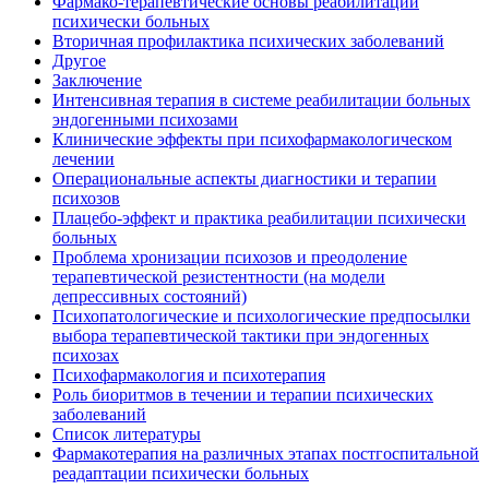
Фармако-терапевтические основы реабилитации
психически больных
Вторичная профилактика психических заболеваний
Другое
Заключение
Интенсивная терапия в системе реабилитации больных
эндогенными психозами
Клинические эффекты при психофармакологическом
лечении
Операциональные аспекты диагностики и терапии
психозов
Плацебо-эффект и практика реабилитации психически
больных
Проблема хронизации психозов и преодоление
терапевтической резистентности (на модели
депрессивных состояний)
Психопатологические и психологические предпосылки
выбора терапевтической тактики при эндогенных
психозах
Психофармакология и психотерапия
Роль биоритмов в течении и терапии психических
заболеваний
Список литературы
Фармакотерапия на различных этапах постгоспитальной
реадаптации психически больных